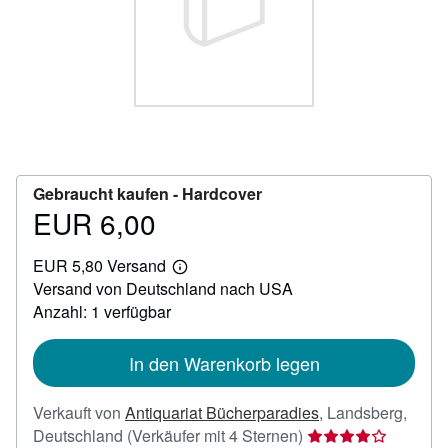
SCHLIESSEN
Gebraucht kaufen -
Hardcover
EUR 6,00
Preis
EUR
EUR 5,80 Versand
6,00
Weitere
Versand von Deutschland nach USA
Informationen
zu
Anzahl: 1 verfügbar
Versandkosten
In den Warenkorb legen
Verkauft von
Antiquariat Bücherparadies
,
Landsberg,
Verkäuferbewertun
Deutschland
(Verkäufer mit 4 Sternen)