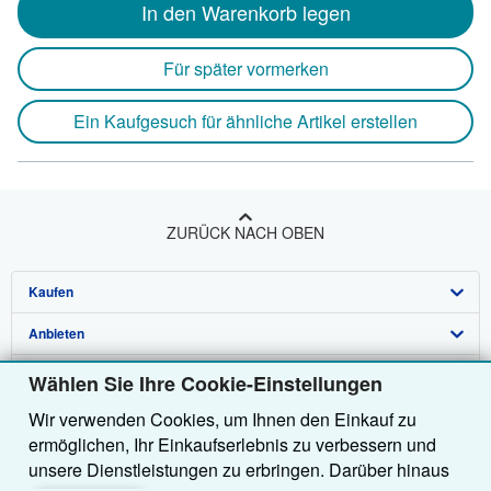
In den Warenkorb legen
Für später vormerken
Ein Kaufgesuch für ähnliche Artikel erstellen
ZURÜCK NACH OBEN
Kaufen
Anbieten
Detailsuche
Über uns
Sammlungen
Verkäufer werden
Wählen Sie Ihre Cookie-Einstellungen
Wir verwenden Cookies, um Ihnen den Einkauf zu
Hilfe
Nutzerkonto
Partnerprogramm
Über uns / Impressum
ermöglichen, Ihr Einkaufserlebnis zu verbessern und
Weitere AbeBooks Unternehmen
Meine Bestellungen
Empfehlen Sie einen Verkäufer
Presse
Hilfebereich
unsere Dienstleistungen zu erbringen. Darüber hinaus