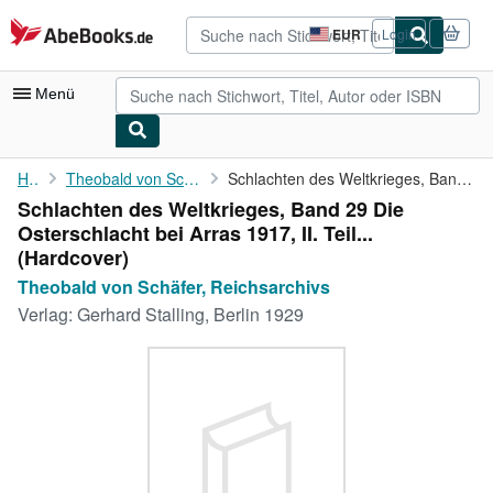
Zum Hauptinhalt
AbeBooks.de
EUR
Login
Seite
der
Einkaufseinstellungen.
Menü
Nutzerkonto
Home
Theobald von Schäfer, Reichsarchivs
Schlachten des Weltkrieges, Band 29 Die Osterschlacht bei Arras ...
Schlachten des Weltkrieges, Band 29 Die
Meine Bestellungen
Osterschlacht bei Arras 1917, II. Teil...
Detailsuche
(Hardcover)
Theobald von Schäfer, Reichsarchivs
Sammlungen
Verlag:
Gerhard Stalling, Berlin 1929
Antiquarische Bücher
Kunst & Sammlerstücke
Verkäufer
Verkäufer werden
Hilfe