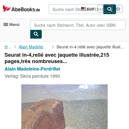
Zum Hauptinhalt
AbeBooks.de
EUR
Login
Seite
der
Einkaufseinstellungen.
Menü
Nutzerkonto
Home
Alain Madeleine-Perdrillat
Seurat in-4,relié avec jaquette illustrée,215 pages,très ...
Seurat in-4,relié avec jaquette illustrée,215
Meine Bestellungen
pages,très nombreuses...
Detailsuche
Alain Madeleine-Perdrillat
Verlag:
Skira peinture 1990
Sammlungen
Antiquarische Bücher
Kunst & Sammlerstücke
Verkäufer
Verkäufer werden
Hilfe