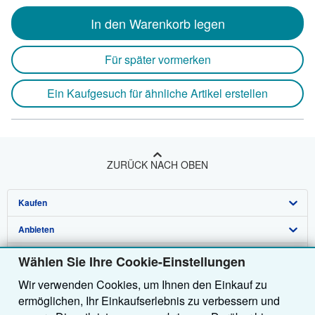
In den Warenkorb legen
Für später vormerken
Ein Kaufgesuch für ähnliche Artikel erstellen
ZURÜCK NACH OBEN
Kaufen
Anbieten
Detailsuche
Über uns
Sammlungen
Verkäufer werden
Wählen Sie Ihre Cookie-Einstellungen
Wir verwenden Cookies, um Ihnen den Einkauf zu
Hilfe
Nutzerkonto
Partnerprogramm
Über uns / Impressum
ermöglichen, Ihr Einkaufserlebnis zu verbessern und
Weitere AbeBooks Unternehmen
Meine Bestellungen
Empfehlen Sie einen Verkäufer
Presse
Hilfebereich