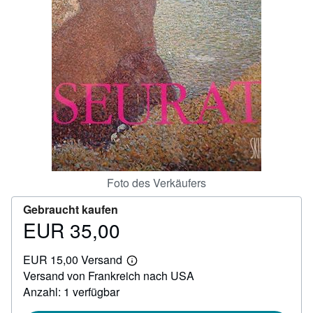
SCHLIESSEN
Foto des Verkäufers
Gebraucht kaufen
EUR 35,00
Preis
EUR
EUR 15,00 Versand
35,00
Weitere
Versand von Frankreich nach USA
Informationen
zu
Anzahl: 1 verfügbar
Versandkosten