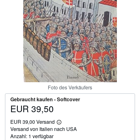
SCHLIESSEN
Foto des Verkäufers
Gebraucht kaufen -
Softcover
EUR 39,50
Preis
EUR
EUR 39,00 Versand
39,50
Weitere
Versand von Italien nach USA
Informationen
zu
Anzahl: 1 verfügbar
Versandkosten