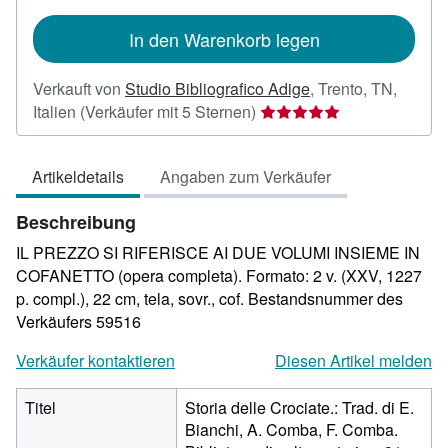
In den Warenkorb legen
Verkauft von
Studio Bibliografico Adige
,
Trento, TN,
Verkäuferbewertung
Italien
(Verkäufer mit 5 Sternen)
5
von
Artikeldetails
Angaben zum Verkäufer
5
Sternen
Beschreibung
IL PREZZO SI RIFERISCE AI DUE VOLUMI INSIEME IN
COFANETTO (opera completa). Formato: 2 v. (XXV, 1227
p. compl.), 22 cm, tela, sovr., cof.
Bestandsnummer des
Verkäufers 59516
Verkäufer kontaktieren
Diesen Artikel melden
Titel
Storia delle Crociate.: Trad. di E.
Bianchi, A. Comba, F. Comba.