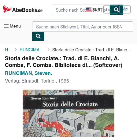
Zum Hauptinhalt
AbeBooks.de
EUR
Login
Seite
der
Einkaufseinstellungen.
Menü
Nutzerkonto
Home
RUNCIMAN, Steven.
Storia delle Crociate.: Trad. di E. Bianchi, A. Comba, F. Comba....
Storia delle Crociate.: Trad. di E. Bianchi, A.
Meine Bestellungen
Comba, F. Comba. Biblioteca di... (Softcover)
Detailsuche
RUNCIMAN, Steven.
Verlag:
Einaudi, Torino., 1966
Sammlungen
Antiquarische Bücher
Kunst & Sammlerstücke
Verkäufer
Verkäufer werden
Hilfe