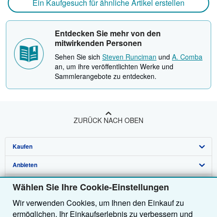
Ein Kaufgesuch für ähnliche Artikel erstellen
Entdecken Sie mehr von den
mitwirkenden Personen
Sehen Sie sich
Steven Runciman
und
A. Comba
an, um ihre veröffentlichten Werke und
Sammlerangebote zu entdecken.
ZURÜCK NACH OBEN
Kaufen
Anbieten
Detailsuche
Über uns
Sammlungen
Verkäufer werden
Wählen Sie Ihre Cookie-Einstellungen
Wir verwenden Cookies, um Ihnen den Einkauf zu
Hilfe
Nutzerkonto
Partnerprogramm
Über uns / Impressum
ermöglichen, Ihr Einkaufserlebnis zu verbessern und