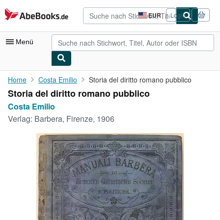
Zum Hauptinhalt
AbeBooks.de
EUR
Login
Seite
der
Einkaufseinstellungen.
Menü
Nutzerkonto
Home
Costa Emilio
Storia del diritto romano pubblico
Storia del diritto romano pubblico
Meine Bestellungen
Costa Emilio
Detailsuche
Verlag:
Barbera, Firenze, 1906
Sammlungen
Antiquarische Bücher
Kunst & Sammlerstücke
Verkäufer
Verkäufer werden
Hilfe