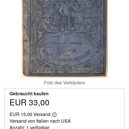
SCHLIESSEN
Foto des Verkäufers
Gebraucht kaufen
EUR 33,00
Preis
EUR
EUR 15,00 Versand
33,00
Weitere
Versand von Italien nach USA
Informationen
zu
Anzahl: 1 verfügbar