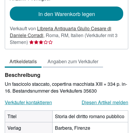
Versandkosten
In den Warenkorb legen
Verkauft von
Libreria Antiquaria Giulio Cesare di
Daniele Corradi
,
Roma, RM, Italien
(Verkäufer mit 3
Verkäuferbewertung
Sternen)
3
von
Artikeldetails
Angaben zum Verkäufer
5
Sternen
Beschreibung
Un fascicolo staccato, copertina macchiata XIII + 334 p. in-
16.
Bestandsnummer des Verkäufers 35630
Verkäufer kontaktieren
Diesen Artikel melden
Titel
Storia del diritto romano pubblico
Verlag
Barbera, Firenze