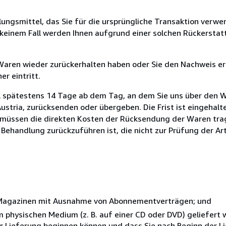
ungsmittel, das Sie für die ursprüngliche Transaktion verwen
n keinem Fall werden Ihnen aufgrund einer solchen Rückersta
 Waren wieder zurückerhalten haben oder Sie den Nachweis er
r eintritt.
l spätestens 14 Tage ab dem Tag, an dem Sie uns über den W
ustria, zurücksenden oder übergeben. Die Frist ist eingehalt
e müssen die direkten Kosten der Rücksendung der Waren trag
 Behandlung zurückzuführen ist, die nicht zur Prüfung der Ar
r Magazinen mit Ausnahme von Abonnementverträgen; und
nem physischen Medium (z. B. auf einer CD oder DVD) geliefert
der Lieferung beginnen können und dass Sie nach Beginn der L