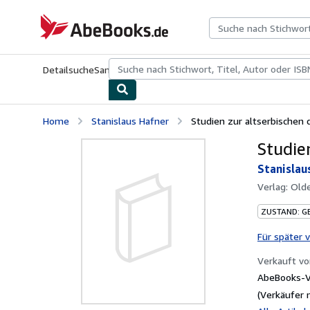
Zum Hauptinhalt
AbeBooks.de
Detailsuche
Sammlungen
Antiquarische Bücher
Kunst & Samm
Home
Stanislaus Hafner
Studien zur altserbischen 
Studie
Stanislau
Verlag:
Old
ZUSTAND: G
Für später 
Verkauft v
AbeBooks-Ve
(Verkäufer 