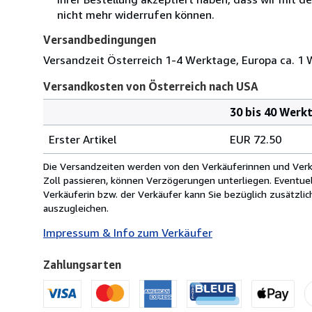
nicht mehr widerrufen können.
Versandbedingungen
Versandzeit Österreich 1-4 Werktage, Europa ca. 1 
Versandkosten von Österreich nach USA
30 bis 40 Werk
Bestellmenge
Versandkosten
Erster Artikel
EUR 72.50
von
Österreich
Die Versandzeiten werden von den Verkäuferinnen und Verkäu
nach
Zoll passieren, können Verzögerungen unterliegen. Eventue
USA
Verkäuferin bzw. der Verkäufer kann Sie bezüglich zusätzli
auszugleichen.
Impressum & Info zum Verkäufer
Zahlungsarten