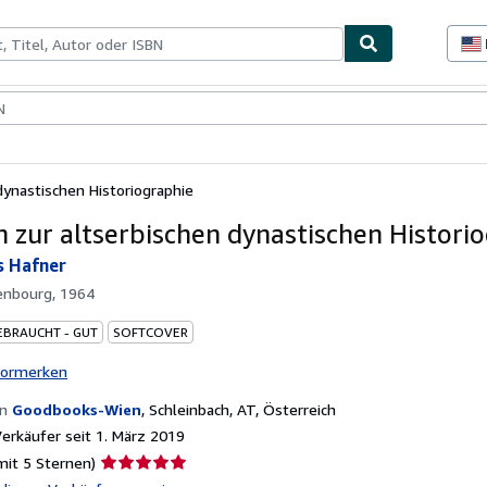
lerstücke
Verkäufer
Verkäufer werden
dynastischen Historiographie
n zur altserbischen dynastischen Histori
s Hafner
enbourg, 1964
EBRAUCHT - GUT
SOFTCOVER
vormerken
on
Goodbooks-Wien
,
Schleinbach, AT, Österreich
rkäufer seit 1. März 2019
Verkäuferbewertung
mit 5 Sternen)
5