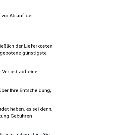
 vor Ablauf der
ießlich der Lieferkosten
angebotene günstigste
 Verlust auf eine
über Ihre Entscheidung,
det haben, es sei denn,
ttung Gebühren
bracht haben, dass Sie