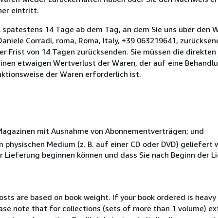
r eintritt.
l spätestens 14 Tage ab dem Tag, an dem Sie uns über den W
i Daniele Corradi, roma, Roma, Italy, +39 063219641, zurückse
 der Frist von 14 Tagen zurücksenden. Sie müssen die direkten
inen etwaigen Wertverlust der Waren, der auf eine Behandlu
nktionsweise der Waren erforderlich ist.
r Magazinen mit Ausnahme von Abonnementverträgen; und
nem physischen Medium (z. B. auf einer CD oder DVD) geliefert
der Lieferung beginnen können und dass Sie nach Beginn der L
costs are based on book weight. If your book ordered is heavy 
ase note that for collections (sets of more than 1 volume) e