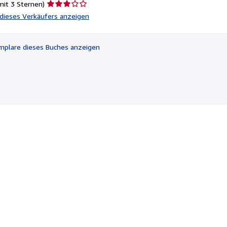
Verkäuferbewertung
mit 3 Sternen)
3
l dieses Verkäufers anzeigen
von
5
Sternen
plare dieses Buches anzeigen