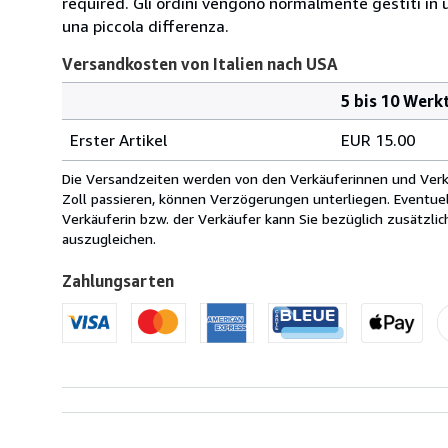
required. Gli ordini vengono normalmente gestiti in un 
una piccola differenza.
Versandkosten von Italien nach USA
5 bis 10 Werk
Bestellmenge
Versandkosten
Erster Artikel
EUR 15.00
von
Italien
Die Versandzeiten werden von den Verkäuferinnen und Verkäu
nach
Zoll passieren, können Verzögerungen unterliegen. Eventue
USA
Verkäuferin bzw. der Verkäufer kann Sie bezüglich zusätzli
auszugleichen.
Zahlungsarten