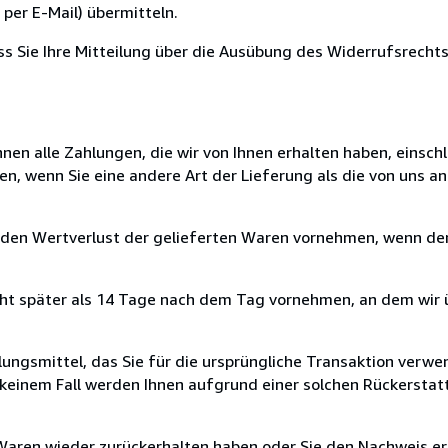
per E-Mail) übermitteln.
ass Sie Ihre Mitteilung über die Ausübung des Widerrufsrechts
nen alle Zahlungen, die wir von Ihnen erhalten haben, einschl
en, wenn Sie eine andere Art der Lieferung als die von uns 
 den Wertverlust der gelieferten Waren vornehmen, wenn der
cht später als 14 Tage nach dem Tag vornehmen, an dem wir 
ungsmittel, das Sie für die ursprüngliche Transaktion verwen
n keinem Fall werden Ihnen aufgrund einer solchen Rückersta
 Waren wieder zurückerhalten haben oder Sie den Nachweis er