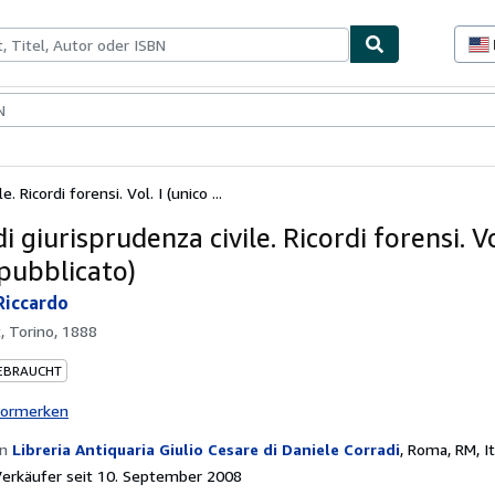
lerstücke
Verkäufer
Verkäufer werden
e. Ricordi forensi. Vol. I (unico ...
di giurisprudenza civile. Ricordi forensi. Vo
 pubblicato)
Riccardo
, Torino, 1888
EBRAUCHT
vormerken
on
Libreria Antiquaria Giulio Cesare di Daniele Corradi
,
Roma, RM, It
erkäufer seit 10. September 2008