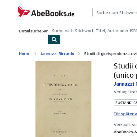
Zum Hauptinhalt
AbeBooks.de
Detailsuche
Sammlungen
Antiquarische Bücher
Kunst & Samm
Home
Jannuzzi Riccardo
Studii di giurisprudenza civil
Studii 
(unico
Jannuzzi 
Verlag:
Utet
ZUSTAND: G
Für später 
Verkauft v
AbeBooks-V