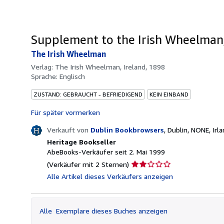
Supplement to the Irish Wheelman,
The Irish Wheelman
Verlag:
The Irish Wheelman, Ireland, 1898
Sprache:
Englisch
ZUSTAND: GEBRAUCHT - BEFRIEDIGEND
KEIN EINBAND
Für später vormerken
Verkauft von
Dublin Bookbrowsers
,
Dublin, NONE, Irl
Heritage Bookseller
AbeBooks-Verkäufer seit 2. Mai 1999
Verkäuferbewertung
(Verkäufer mit 2 Sternen)
2
Alle Artikel dieses Verkäufers anzeigen
von
5
Sternen
Alle
Exemplare dieses Buches anzeigen