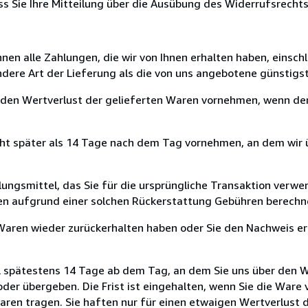
ass Sie Ihre Mitteilung über die Ausübung des Widerrufsrecht
hnen alle Zahlungen, die wir von Ihnen erhalten haben, einsch
andere Art der Lieferung als die von uns angebotene günstig
 den Wertverlust der gelieferten Waren vornehmen, wenn der
ht später als 14 Tage nach dem Tag vornehmen, an dem wir ü
ngsmittel, das Sie für die ursprüngliche Transaktion verwen
nen aufgrund einer solchen Rückerstattung Gebühren berechn
 Waren wieder zurückerhalten haben oder Sie den Nachweis e
l spätestens 14 Tage ab dem Tag, an dem Sie uns über den Wi
der übergeben. Die Frist ist eingehalten, wenn Sie die Ware 
ren tragen. Sie haften nur für einen etwaigen Wertverlust 