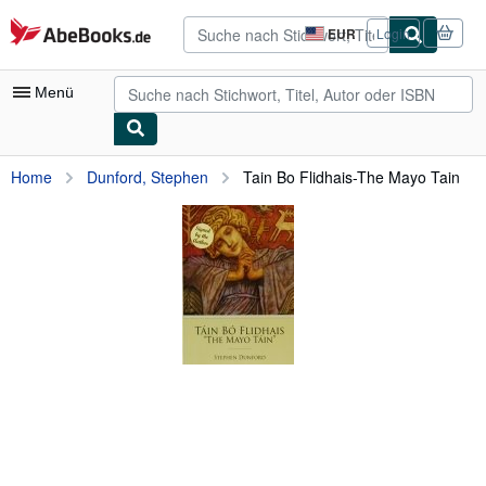
Zum Hauptinhalt
AbeBooks.de
EUR
Login
Seite
der
Einkaufseinstellungen.
Menü
Nutzerkonto
Home
Dunford, Stephen
Tain Bo Flidhais-The Mayo Tain
Meine Bestellungen
Detailsuche
Sammlungen
Antiquarische Bücher
Kunst & Sammlerstücke
Verkäufer
Verkäufer werden
Hilfe