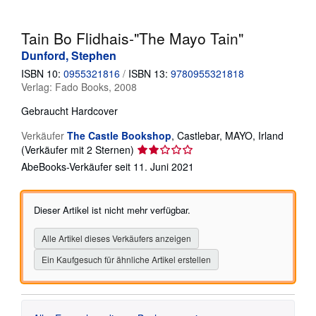
SCHLIESSEN
Tain Bo Flidhais-"The Mayo Tain"
Dunford, Stephen
ISBN 10:
0955321816
/
ISBN 13:
9780955321818
Verlag:
Fado Books, 2008
Gebraucht
Hardcover
Verkäufer
The Castle Bookshop
,
Castlebar, MAYO, Irland
Verkäuferbewertung
(Verkäufer mit 2 Sternen)
2
AbeBooks-Verkäufer seit 11. Juni 2021
von
5
Sternen
Dieser Artikel ist nicht mehr verfügbar.
Alle Artikel dieses Verkäufers anzeigen
Ein Kaufgesuch für ähnliche Artikel erstellen