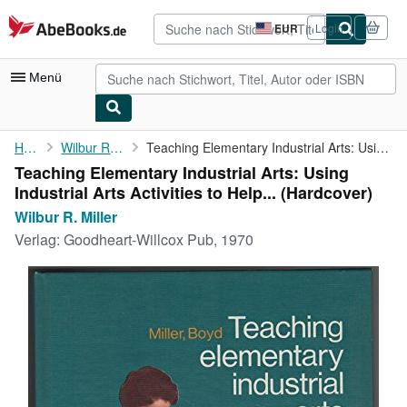
Zum Hauptinhalt
AbeBooks.de
EUR
Login
Seite
der
Einkaufseinstellungen.
Menü
Nutzerkonto
Home
Wilbur R. Miller
Teaching Elementary Industrial Arts: Using Industrial Arts ...
Teaching Elementary Industrial Arts: Using
Meine Bestellungen
Industrial Arts Activities to Help... (Hardcover)
Detailsuche
Wilbur R. Miller
Verlag:
Goodheart-Willcox Pub, 1970
Sammlungen
Antiquarische Bücher
Kunst & Sammlerstücke
Verkäufer
Verkäufer werden
Hilfe