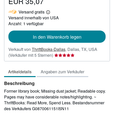
EUR 35,07
Preis
EUR
Versand gratis
35,07
Weitere
Versand innerhalb von USA
Informationen
zu
Anzahl: 1 verfügbar
Versandkosten
In den Warenkorb legen
Verkauft von
ThriftBooks-Dallas
,
Dallas, TX, USA
Verkäuferbewertung
(Verkäufer mit 5 Sternen)
5
von
Artikeldetails
Angaben zum Verkäufer
5
Sternen
Beschreibung
Former library book; Missing dust jacket; Readable copy.
Pages may have considerable notes/highlighting. ~
ThriftBooks: Read More, Spend Less.
Bestandsnummer
des Verkäufers G0870061151I5N11