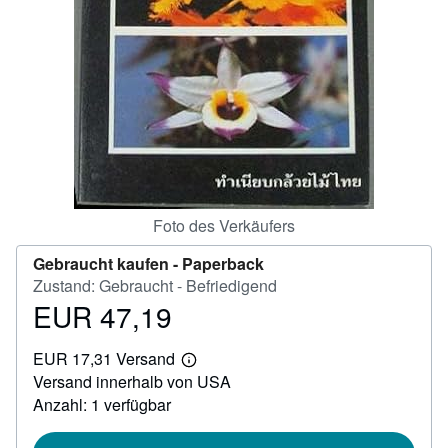
SCHLIESSEN
Foto des Verkäufers
Gebraucht kaufen -
Paperback
Zustand: Gebraucht - Befriedigend
EUR 47,19
Preis
EUR
EUR 17,31 Versand
47,19
Weitere
Versand innerhalb von USA
Informationen
zu
Anzahl: 1 verfügbar
Versandkosten