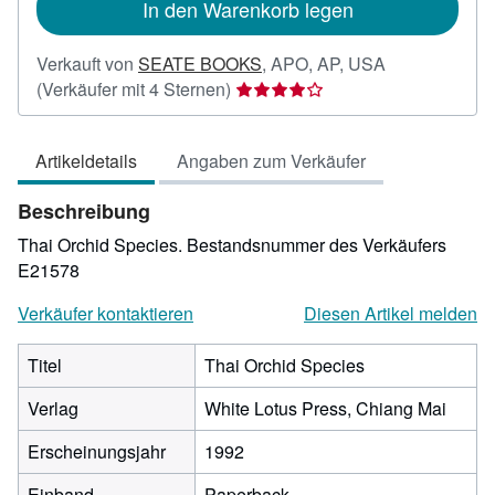
In den Warenkorb legen
Verkauft von
SEATE BOOKS
,
APO, AP, USA
Verkäuferbewertung
(Verkäufer mit 4 Sternen)
4
von
Artikeldetails
Angaben zum Verkäufer
5
Sternen
Beschreibung
Thai Orchid Species.
Bestandsnummer des Verkäufers
E21578
Verkäufer kontaktieren
Diesen Artikel melden
Titel
Thai Orchid Species
Verlag
White Lotus Press, Chiang Mai
Erscheinungsjahr
1992
Einband
Paperback