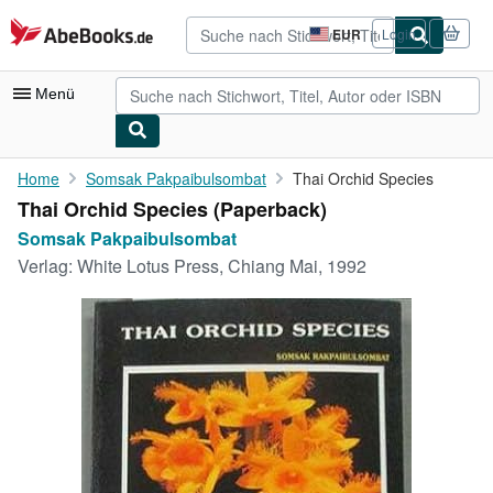
Zum Hauptinhalt
AbeBooks.de
EUR
Login
Seite
der
Einkaufseinstellungen.
Menü
Nutzerkonto
Home
Somsak Pakpaibulsombat
Thai Orchid Species
Thai Orchid Species (Paperback)
Meine Bestellungen
Somsak Pakpaibulsombat
Detailsuche
Verlag:
White Lotus Press, Chiang Mai, 1992
Sammlungen
Antiquarische Bücher
Kunst & Sammlerstücke
Verkäufer
Verkäufer werden
Hilfe