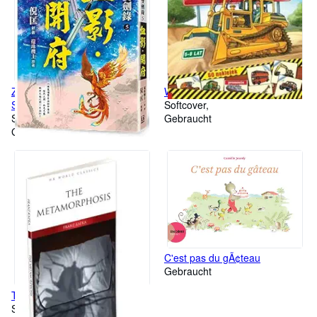
Ziqing Shuangjianlu (5) Blood
Wielkie pojazdy pracuja
Shadow. Kaifu
Softcover
Softcover
Gebraucht
Gebraucht
C'est pas du gÃ¢teau
Gebraucht
The Metamorphosis
Softcover