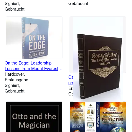
Signiert
Gebraucht
Gebraucht
On the Edge: Leadership
Lessons from Mount Everest
and Other Extreme
Hardcover
Capay Valley: The land & the
Environments
Erstausgabe
people, 1846-1900
Signiert
Erstausgabe
Gebraucht
Gebraucht