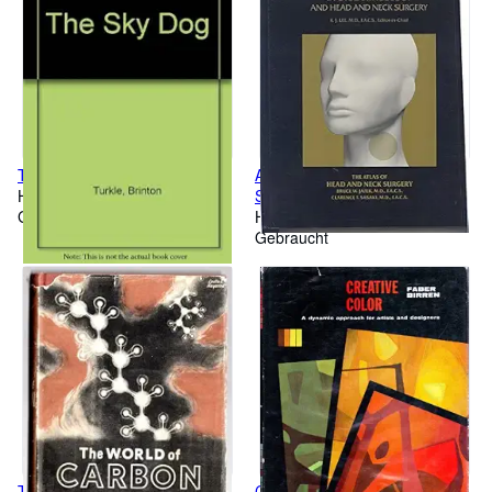
The Sky Dog
Atlas of Head and Neck
Hardcover
Surgery
Gebraucht
Hardcover
Gebraucht
The World of Carbon
Creative Color.