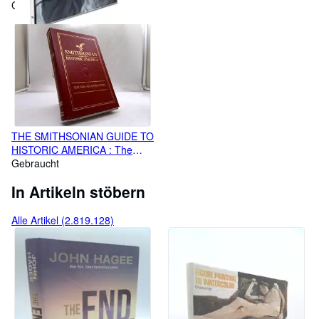
Gebraucht
THE SMITHSONIAN GUIDE TO
HISTORIC AMERICA : The
Mid-Atlantic States (THE
Gebraucht
SMITHSONIAN GUIDES TO
In Artikeln stöbern
HISTORIC AMERICA, Volume
3)
Alle Artikel (2.819.128)