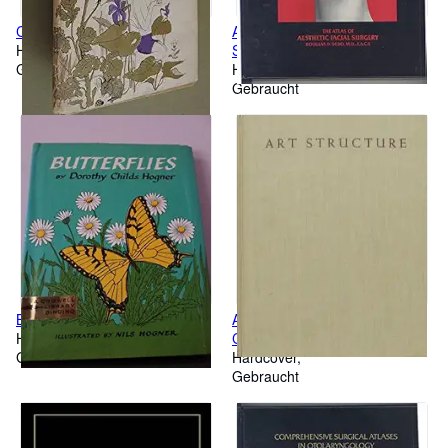
Cinnamon Seed
Atlas of Aesthetic Facial
Hardcover
Surgery
Gebraucht
Hardcover
Gebraucht
Butterflies
Art Structure: a Textbook of
Hardcover
Creative Design
Gebraucht
Hardcover
Gebraucht