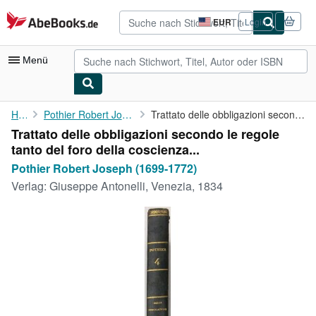
Zum Hauptinhalt
AbeBooks.de
EUR
Login
Seite
der
Einkaufseinstellungen.
Menü
Nutzerkonto
Home
Pothier Robert Joseph (1699-1772)
Trattato delle obbligazioni secondo le regole tanto del foro ...
Trattato delle obbligazioni secondo le regole
Meine Bestellungen
tanto del foro della coscienza...
Detailsuche
Pothier Robert Joseph (1699-1772)
Verlag:
Giuseppe Antonelli, Venezia, 1834
Sammlungen
Antiquarische Bücher
Kunst & Sammlerstücke
Verkäufer
Verkäufer werden
Hilfe