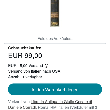
SCHLIESSEN
Foto des Verkäufers
Gebraucht kaufen
EUR 99,00
Preis
EUR
EUR 15,00 Versand
99,00
Weitere
Versand von Italien nach USA
Informationen
zu
Anzahl: 1 verfügbar
Versandkosten
In den Warenkorb legen
Verkauft von
Libreria Antiquaria Giulio Cesare di
Daniele Corradi
,
Roma, RM, Italien
(Verkäufer mit 3