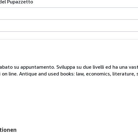
del Pupazzetto
 sabato su appuntamento. Sviluppa su due livelli ed ha una vast
i on line. Antique and used books: law, economics, literature, 
tionen