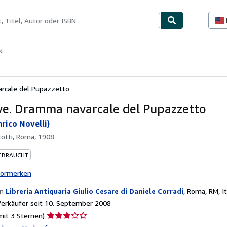
lerstücke
Verkäufer
Verkäufer werden
rcale del Pupazzetto
ve. Dramma navarcale del Pupazzetto
rico Novelli)
cotti, Roma, 1908
EBRAUCHT
vormerken
on
Libreria Antiquaria Giulio Cesare di Daniele Corradi
,
Roma, RM, It
erkäufer seit 10. September 2008
Verkäuferbewertung
mit 3 Sternen)
3