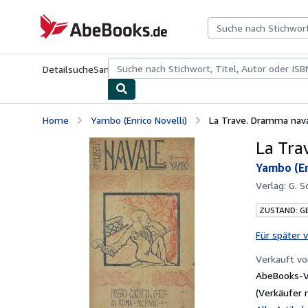
Zum Hauptinhalt
AbeBooks.de
Detailsuche
Sammlungen
Antiquarische Bücher
Kunst & Samm
Home
Yambo (Enrico Novelli)
La Trave. Dramma nava
La Tra
Yambo (En
Verlag:
G. S
ZUSTAND: G
Für später 
Verkauft v
AbeBooks-V
(Verkäufer 