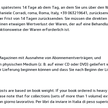
l spätestens 14 Tage ab dem Tag, an dem Sie uns über den W
i Daniele Corradi, roma, Roma, Italy, +39 063219641, zurückse
 der Frist von 14 Tagen zurücksenden. Sie müssen die direkten
inen etwaigen Wertverlust der Waren, der auf eine Behandlu
nktionsweise der Waren erforderlich ist.
r Magazinen mit Ausnahme von Abonnementverträgen; und
nem physischen Medium (z. B. auf einer CD oder DVD) geliefert
der Lieferung beginnen können und dass Sie nach Beginn der L
costs are based on book weight. If your book ordered is heavy 
ase note that for collections (sets of more than 1 volume) e
giorno lavorativo. Per libri da inviare in Italia di peso superi