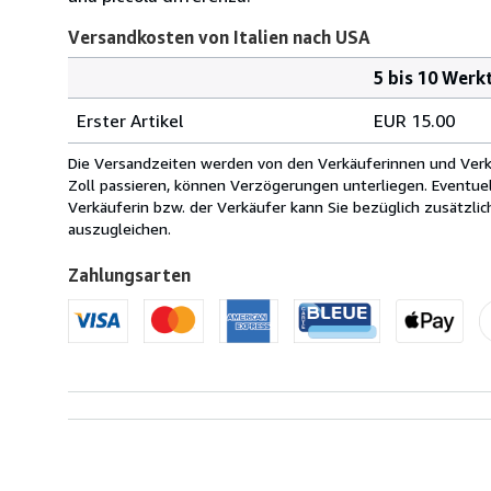
Versandkosten von Italien nach USA
5 bis 10 Werk
Bestellmenge
Versandkosten
Erster Artikel
EUR 15.00
von
Italien
Die Versandzeiten werden von den Verkäuferinnen und Verkäu
nach
Zoll passieren, können Verzögerungen unterliegen. Eventue
USA
Verkäuferin bzw. der Verkäufer kann Sie bezüglich zusätzli
auszugleichen.
Zahlungsarten