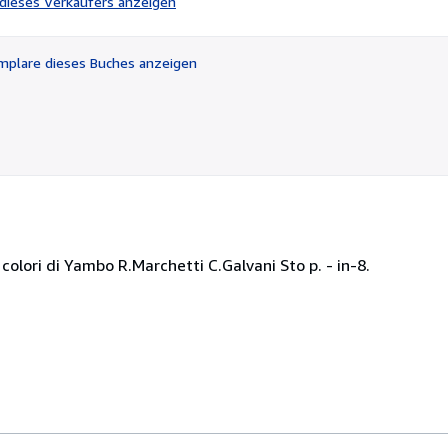
l dieses Verkäufers anzeigen
von
5
Sternen
plare dieses Buches anzeigen
olori di Yambo R.Marchetti C.Galvani Sto p. - in-8.