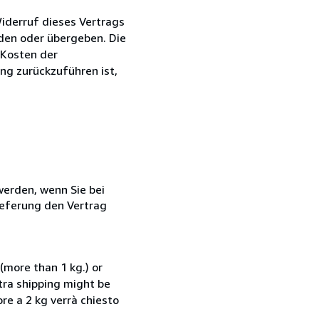
iderruf dieses Vertrags
nden oder übergeben. Die
 Kosten der
ng zurückzuführen ist,
 werden, wenn Sie bei
ieferung den Vertrag
(more than 1 kg.) or
xtra shipping might be
ore a 2 kg verrà chiesto