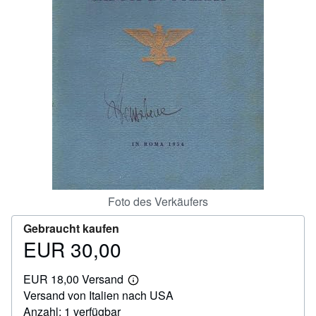
SCHLIESSEN
Foto des Verkäufers
Gebraucht kaufen
EUR 30,00
Preis
EUR
EUR 18,00 Versand
30,00
Weitere
Versand von Italien nach USA
Informationen
zu
Anzahl: 1 verfügbar