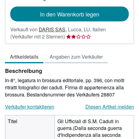
Versandkosten
In den Warenkorb legen
Verkauft von
DARIS SAS
,
Lucca, LU, Italien
Verkäuferbewertung
(Verkäufer mit 2 Sternen)
2
von
Artikeldetails
Angaben zum Verkäufer
5
Sternen
Beschreibung
In-8°, legatura in brossura editoriale, pp. 396, con molti
ritratti fotografici dei caduti. Firma di appartenenza alla
brossura.
Bestandsnummer des Verkäufers 28807
Verkäufer kontaktieren
Diesen Artikel melden
Titel
Gli Ufficiali di S.M. Caduti in
guerra.(Dalla seconda guerra
d'Indipendenza alla seconda