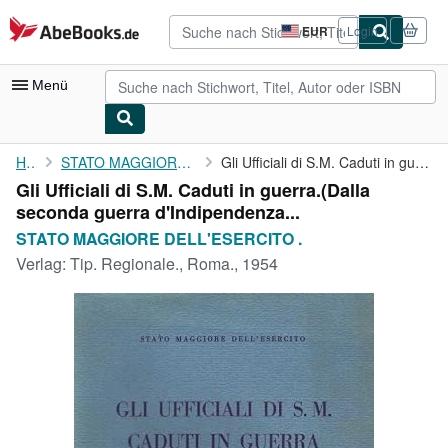
Zum Hauptinhalt
AbeBooks.de
EUR
Login
Seite
der
Einkaufseinstellungen.
Menü
Nutzerkonto
Home
STATO MAGGIORE DELL'ESERCITO .
Gli Ufficiali di S.M. Caduti in guerra.(Dalla seconda guerra ...
Gli Ufficiali di S.M. Caduti in guerra.(Dalla
Meine Bestellungen
seconda guerra d'Indipendenza...
Detailsuche
STATO MAGGIORE DELL'ESERCITO .
Verlag:
Tip. Regionale., Roma., 1954
Sammlungen
Antiquarische Bücher
Kunst & Sammlerstücke
Verkäufer
Verkäufer werden
Hilfe