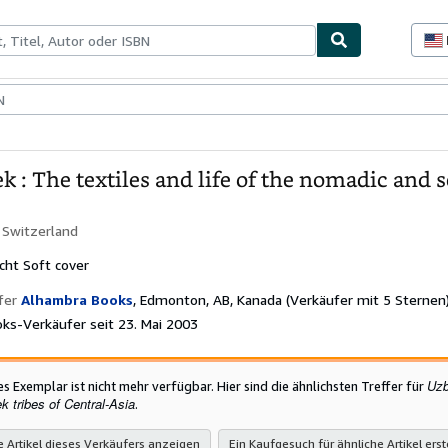
lerstücke
Verkäufer
Verkäufer werden
k : The textiles and life of the nomadic and 
:
Switzerland
cht
Soft cover
fer
Alhambra Books
,
Edmonton, AB, Kanada
(Verkäufer mit 5 Sternen
ks-Verkäufer seit 23. Mai 2003
Uzb
es Exemplar ist nicht mehr verfügbar. Hier sind die ähnlichsten Treffer für
k tribes of Central-Asia
.
e Artikel dieses Verkäufers anzeigen
Ein Kaufgesuch für ähnliche Artikel erst