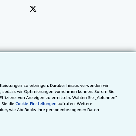
tleistungen zu erbringen. Darüber hinaus verwenden wir
n), sodass wir Optimierungen vornehmen können. Sofern Sie
 Effizienz von Anzeigen zu ermitteln. Wählen Sie „Ablehnen"
 Sie die
Cookie-Einstellungen
aufrufen. Weitere
ca
IberLibro.com
ZVAB.com
über, wie AbeBooks Ihre personenbezogenen Daten