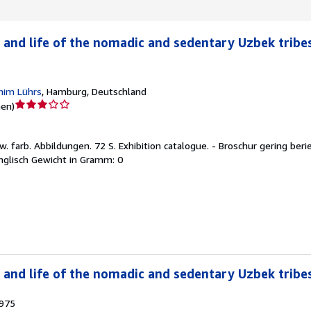
s and life of the nomadic and sedentary Uzbek tribe
chim Lührs
,
Hamburg, Deutschland
Verkäuferbewertung
nen
)
3
von
tlw. farb. Abbildungen. 72 S. Exhibition catalogue. - Broschur gering be
5
nglisch Gewicht in Gramm: 0
Sternen
s and life of the nomadic and sedentary Uzbek tribe
975