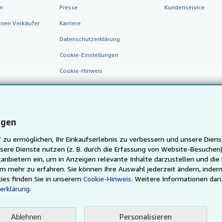
m
Presse
Kundenservice
inen Verkäufer
Karriere
Datenschutzerklärung
Cookie-Einstellungen
Cookie-Hinweis
Barrierefreiheit
ngen
 zu ermöglichen, Ihr Einkaufserlebnis zu verbessern und unsere Diens
sere Dienste nutzen (z. B. durch die Erfassung von Website-Besuche
anbietern ein, um in Anzeigen relevante Inhalte darzustellen und die
um mehr zu erfahren. Sie können Ihre Auswahl jederzeit ändern, indem
AbeBooks.fr
AbeBooks.it
AbeBooks Aus/NZ
AbeBooks.
ies finden Sie in unserem
Cookie-Hinweis.
Weitere Informationen dar
erklärung.
Justbooks.de
Finde jedes Buch zum besten Preis
Personalisieren
Ablehnen