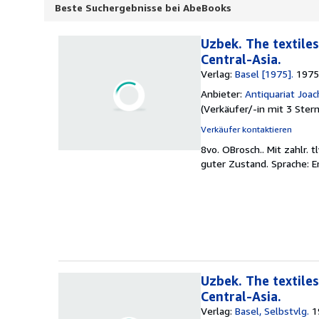
Beste Suchergebnisse bei AbeBooks
Uzbek. The textile
Central-Asia.
Verlag:
Basel [1975].
1975
Anbieter:
Antiquariat Joa
(
Verkäufer/-in mit 3 Ster
Verkäufer kontaktieren
8vo. OBrosch..
Mit zahlr. 
guter Zustand. Sprache: E
Uzbek. The textile
Central-Asia.
Verlag:
Basel, Selbstvlg.
1