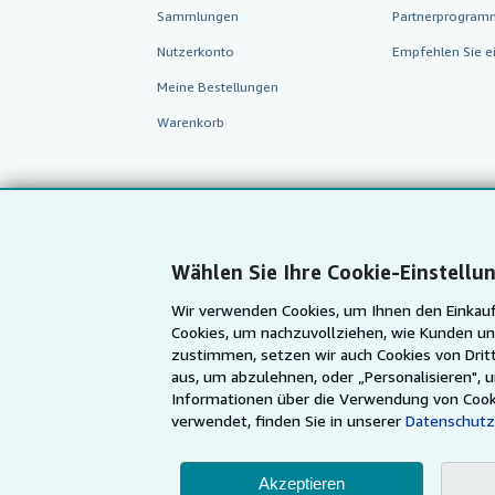
Sammlungen
Partnerprogram
Nutzerkonto
Empfehlen Sie e
Meine Bestellungen
Warenkorb
Wählen Sie Ihre Cookie-Einstellu
Wir verwenden Cookies, um Ihnen den Einkauf
Cookies, um nachzuvollziehen, wie Kunden un
zustimmen, setzen wir auch Cookies von Dritt
aus, um abzulehnen, oder „Personalisieren", 
AbeBooks.com
AbeBooks.co.uk
Informationen über die Verwendung von Cook
verwendet, finden Sie in unserer
Datenschutz
Akzeptieren