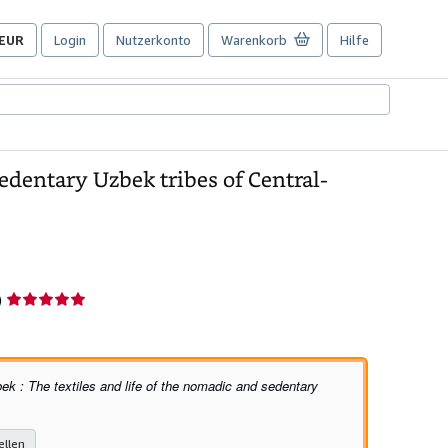
EUR
Login
Nutzerkonto
Warenkorb
Hilfe
Seite
der
Einkaufseinstellungen.
sedentary Uzbek tribes of Central-
Verkäuferbewertung
)
5
von
5
Sternen
ek : The textiles and life of the nomadic and sedentary
ellen