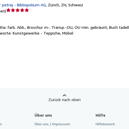
r petrej - Bibliopolium AG
,
Zürich, ZH, Schweiz
Verkäuferbewertung
nen
)
5
von
. tlw. farb. Abb., Broschur m-. Transp.-OU, OU min. gebräunt, Buch tadell
5
agworte: Kunstgewerbe - Teppiche, Möbel
Sternen
Zurück nach oben
Über uns
Hilfe
n
Über uns / Impressum
Hilfebereich