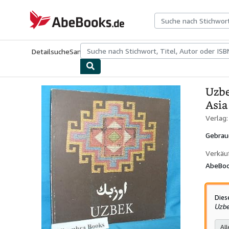
Zum Hauptinhalt
AbeBooks.de
Detailsuche
Sammlungen
Antiquarische Bücher
Kunst & Samm
Uzbe
Asia
Verlag
Gebrau
Verkäu
AbeBoo
Dies
Uzbe
All