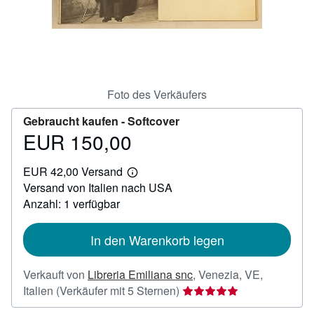
SCHLIESSEN
Foto des Verkäufers
Gebraucht kaufen -
Softcover
EUR 150,00
Preis
EUR
EUR 42,00 Versand
150,00
Weitere
Versand von Italien nach USA
Informationen
zu
Anzahl: 1 verfügbar
Versandkosten
In den Warenkorb legen
Verkauft von
Libreria Emiliana snc
,
Venezia, VE,
Verkäuferbewertung
Italien
(Verkäufer mit 5 Sternen)
5