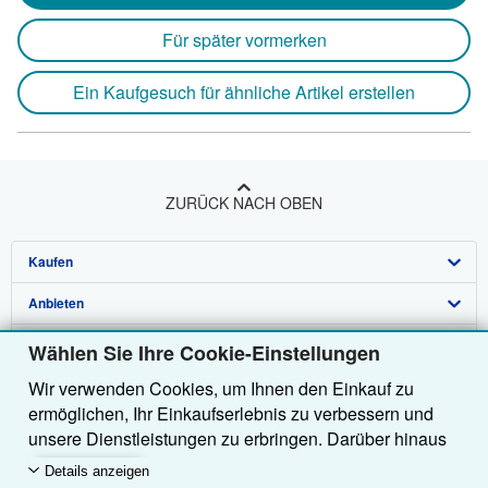
Für später vormerken
Ein Kaufgesuch für ähnliche Artikel erstellen
ZURÜCK NACH OBEN
Kaufen
Anbieten
Detailsuche
Über uns
Sammlungen
Verkäufer werden
Wählen Sie Ihre Cookie-Einstellungen
Wir verwenden Cookies, um Ihnen den Einkauf zu
Hilfe
Nutzerkonto
Partnerprogramm
Über uns / Impressum
ermöglichen, Ihr Einkaufserlebnis zu verbessern und
Weitere AbeBooks Unternehmen
Meine Bestellungen
Empfehlen Sie einen Verkäufer
Presse
Hilfebereich
unsere Dienstleistungen zu erbringen. Darüber hinaus
verwenden wir Cookies, um nachzuvollziehen, wie
AbeBooks folgen
Warenkorb
Karriere
Kundenservice
AbeBooks.com
Details anzeigen