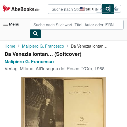
Zum Hauptinhalt
AbeBooks.de
EUR
Login
Seite
der
Einkaufseinstellungen.
Menü
Nutzerkonto
Home
Malipiero G. Francesco
Da Venezia lontan…
Da Venezia lontan… (Softcover)
Meine Bestellungen
Malipiero G. Francesco
Detailsuche
Verlag:
Milano: All'insegna del Pesce D'Oro, 1968
Sammlungen
Antiquarische Bücher
Kunst & Sammlerstücke
Verkäufer
Verkäufer werden
Hilfe