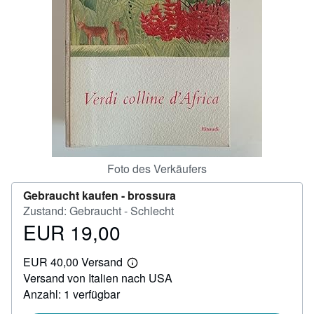
SCHLIESSEN
Foto des Verkäufers
Gebraucht kaufen -
brossura
Zustand: Gebraucht - Schlecht
EUR 19,00
Preis
EUR
EUR 40,00 Versand
19,00
Weitere
Versand von Italien nach USA
Informationen
zu
Anzahl: 1 verfügbar
Versandkosten