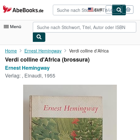
Zum Hauptinhalt
AbeBooks.de
EUR
Login
Seite
der
Einkaufseinstellungen.
Menü
Nutzerkonto
Home
Ernest Hemingway
Verdi colline d'Africa
Verdi colline d'Africa (brossura)
Meine Bestellungen
Ernest Hemingway
Detailsuche
Verlag:
, Einaudi, 1955
Sammlungen
Antiquarische Bücher
Kunst & Sammlerstücke
Verkäufer
Verkäufer werden
Hilfe