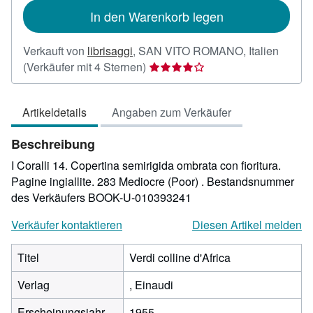
In den Warenkorb legen
Verkauft von
librisaggi
,
SAN VITO ROMANO, Italien
Verkäuferbewertung
(Verkäufer mit 4 Sternen)
4
von
Artikeldetails
Angaben zum Verkäufer
5
Sternen
Beschreibung
I Coralli 14. Copertina semirigida ombrata con fioritura.
Pagine ingiallite. 283 Mediocre (Poor) .
Bestandsnummer
des Verkäufers BOOK-U-010393241
Verkäufer kontaktieren
Diesen Artikel melden
Titel
Verdi colline d'Africa
Verlag
, Einaudi
Erscheinungsjahr
1955