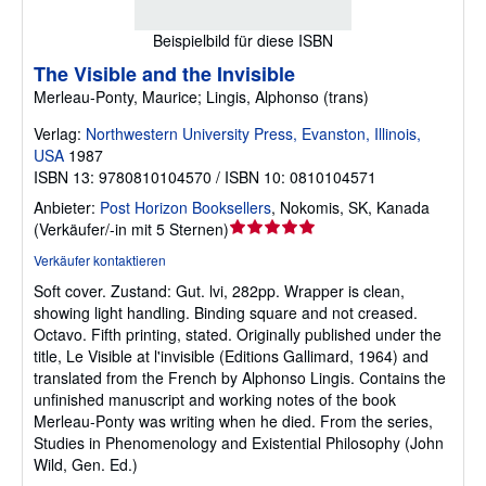
Beispielbild für diese ISBN
The Visible and the Invisible
Merleau-Ponty, Maurice; Lingis, Alphonso (trans)
Verlag:
Northwestern University Press, Evanston, Illinois,
USA
1987
ISBN 13: 9780810104570 / ISBN 10: 0810104571
Anbieter:
Post Horizon Booksellers
,
Nokomis, SK, Kanada
Verkäuferbewertung
(
Verkäufer/-in mit 5 Sternen
)
5
Verkäufer kontaktieren
von
Soft cover.
Zustand: Gut.
lvi, 282pp. Wrapper is clean,
5
showing light handling. Binding square and not creased.
Sternen
Octavo. Fifth printing, stated. Originally published under the
title, Le Visible at l'invisible (Editions Gallimard, 1964) and
translated from the French by Alphonso Lingis. Contains the
unfinished manuscript and working notes of the book
Merleau-Ponty was writing when he died. From the series,
Studies in Phenomenology and Existential Philosophy (John
Wild, Gen. Ed.)