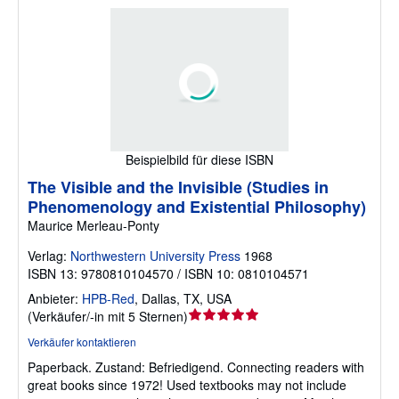
Beispielbild für diese ISBN
The Visible and the Invisible (Studies in
Phenomenology and Existential Philosophy)
Maurice Merleau-Ponty
Verlag:
Northwestern University Press
1968
ISBN 13: 9780810104570 / ISBN 10: 0810104571
Anbieter:
HPB-Red
,
Dallas, TX, USA
Verkäuferbewertung
(
Verkäufer/-in mit 5 Sternen
)
5
Verkäufer kontaktieren
von
Paperback.
Zustand: Befriedigend.
Connecting readers with
5
great books since 1972! Used textbooks may not include
Sternen