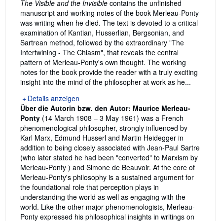
The Visible and the Invisible
contains the unfinished
manuscript and working notes of the book Merleau-Ponty
was writing when he died. The text is devoted to a critical
examination of Kantian, Husserlian, Bergsonian, and
Sartrean method, followed by the extraordinary "The
Intertwining - The Chiasm", that reveals the central
pattern of Merleau-Ponty's own thought. The working
notes for the book provide the reader with a truly exciting
insight into the mind of the philosopher at work as he...
Details anzeigen
Über die Autorin bzw. den Autor:
Maurice Merleau-
Ponty
(14 March 1908 – 3 May 1961) was a French
phenomenological philosopher, strongly influenced by
Karl Marx, Edmund Husserl and Martin Heidegger in
addition to being closely associated with Jean-Paul Sartre
(who later stated he had been "converted" to Marxism by
Merleau-Ponty ) and Simone de Beauvoir. At the core of
Merleau-Ponty's philosophy is a sustained argument for
the foundational role that perception plays in
understanding the world as well as engaging with the
world. Like the other major phenomenologists, Merleau-
Ponty expressed his philosophical insights in writings on