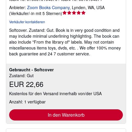
Anbieter:
Zoom Books Company
,
Lynden, WA, USA
Verkäuferbewertung
(
Verkäufer/-in mit 5 Sternen
)
5
Verkäufer kontaktieren
von
Softcover.
Zustand: Gut.
Book is in very good condition and
5
may include minimal underlining highlighting. The book can
Sternen
also include "From the library of" labels. May not contain
miscellaneous items toys, dvds, etc. . We offer 100% money
back guarantee and 24 7 customer service.
Gebraucht - Softcover
Zustand: Gut
EUR 22,66
Kostenlos für den Versand innerhalb von/der USA
Anzahl: 1 verfügbar
In den Warenkorb