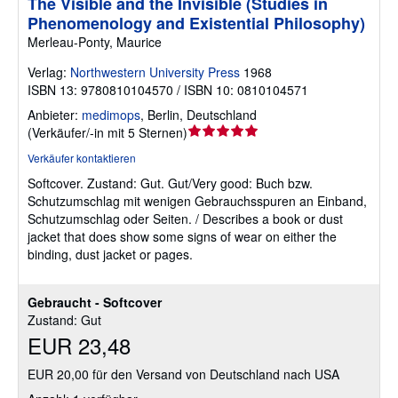
The Visible and the Invisible (Studies in
Phenomenology and Existential Philosophy)
Merleau-Ponty, Maurice
Verlag:
Northwestern University Press
1968
ISBN 13: 9780810104570 / ISBN 10: 0810104571
Anbieter:
medimops
,
Berlin, Deutschland
Verkäuferbewertung
(
Verkäufer/-in mit 5 Sternen
)
5
Verkäufer kontaktieren
von
Softcover.
Zustand: Gut.
Gut/Very good: Buch bzw.
5
Schutzumschlag mit wenigen Gebrauchsspuren an Einband,
Sternen
Schutzumschlag oder Seiten. / Describes a book or dust
jacket that does show some signs of wear on either the
binding, dust jacket or pages.
Gebraucht - Softcover
Zustand: Gut
EUR 23,48
EUR 20,00 für den Versand von Deutschland nach USA