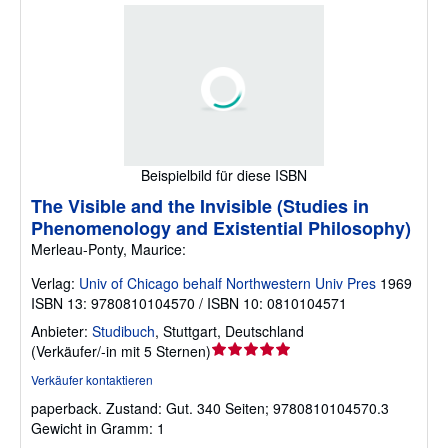
Beispielbild für diese ISBN
The Visible and the Invisible (Studies in
Phenomenology and Existential Philosophy)
Merleau-Ponty, Maurice:
Verlag:
Univ of Chicago behalf Northwestern Univ Pres
1969
ISBN 13: 9780810104570 / ISBN 10: 0810104571
Anbieter:
Studibuch
,
Stuttgart, Deutschland
Verkäuferbewertung
(
Verkäufer/-in mit 5 Sternen
)
5
Verkäufer kontaktieren
von
paperback.
Zustand: Gut.
340 Seiten; 9780810104570.3
5
Gewicht in Gramm: 1
Sternen