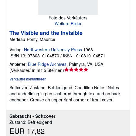
Foto des Verkäufers
Weitere Bilder
The Visible and the Invisible
Merleau-Ponty, Maurice
Verlag:
Northwestern University Press
1968
ISBN 13: 9780810104570 / ISBN 10: 0810104571
Anbieter:
Blue Ridge Archives
,
Palmyra, VA, USA
Verkäuferbewertung
(
Verkäufer/-in mit 5 Sternen
)
5
Verkäufer kontaktieren
von
Softcover.
Zustand: Befriedigend.
Condition Notes: Notes
5
and underlining in pen scattered through text and on back
Sternen
endpaper. Crease on upper right corner of front cover.
Gebraucht - Softcover
Zustand: Befriedigend
EUR 17,82