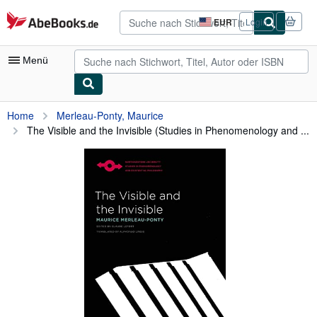
Zum Hauptinhalt
AbeBooks.de
EUR
Login
Seite
der
Einkaufseinstellungen.
Menü
Nutzerkonto
Home
Merleau-Ponty, Maurice
The Visible and the Invisible (Studies in Phenomenology and ...
Meine Bestellungen
Detailsuche
Sammlungen
Antiquarische Bücher
Kunst & Sammlerstücke
Verkäufer
Verkäufer werden
Hilfe