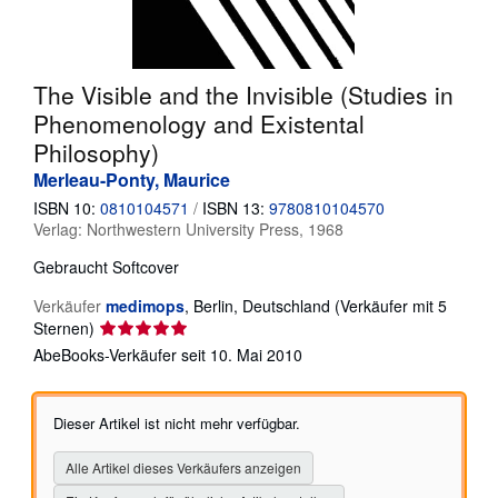
SCHLIESSEN
The Visible and the Invisible (Studies in
Phenomenology and Existental
Philosophy)
Merleau-Ponty, Maurice
ISBN 10:
0810104571
/
ISBN 13:
9780810104570
Verlag:
Northwestern University Press, 1968
Gebraucht
Softcover
Verkäufer
medimops
,
Berlin, Deutschland
(Verkäufer mit 5
Verkäuferbewertung
Sternen)
5
AbeBooks-Verkäufer seit 10. Mai 2010
von
5
Sternen
Dieser Artikel ist nicht mehr verfügbar.
Alle Artikel dieses Verkäufers anzeigen