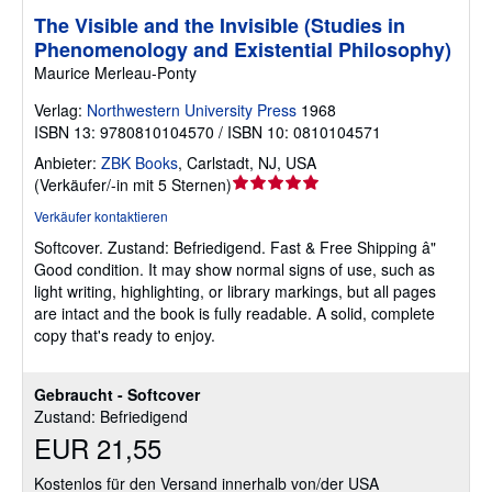
The Visible and the Invisible (Studies in
Phenomenology and Existential Philosophy)
Maurice Merleau-Ponty
Verlag:
Northwestern University Press
1968
ISBN 13: 9780810104570 / ISBN 10: 0810104571
Anbieter:
ZBK Books
,
Carlstadt, NJ, USA
Verkäuferbewertung
(
Verkäufer/-in mit 5 Sternen
)
5
Verkäufer kontaktieren
von
Softcover.
Zustand: Befriedigend.
Fast & Free Shipping â"
5
Good condition. It may show normal signs of use, such as
Sternen
light writing, highlighting, or library markings, but all pages
are intact and the book is fully readable. A solid, complete
copy that's ready to enjoy.
Gebraucht - Softcover
Zustand: Befriedigend
EUR 21,55
Kostenlos für den Versand innerhalb von/der USA