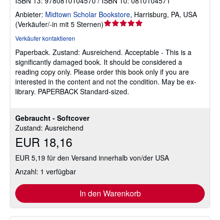
ISBN 13: 9780810104570 / ISBN 10: 0810104571
Anbieter:
Midtown Scholar Bookstore
,
Harrisburg, PA, USA
Verkäuferbewertung
(
Verkäufer/-in mit 5 Sternen
)
5
Verkäufer kontaktieren
von
Paperback.
Zustand: Ausreichend.
Acceptable - This is a
5
significantly damaged book. It should be considered a
Sternen
reading copy only. Please order this book only if you are
interested in the content and not the condition. May be ex-
library. PAPERBACK Standard-sized.
Gebraucht - Softcover
Zustand: Ausreichend
EUR 18,16
EUR 5,19 für den Versand innerhalb von/der USA
Anzahl: 1 verfügbar
In den Warenkorb