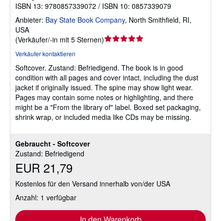
ISBN 13: 9780857339072 / ISBN 10: 0857339079
Anbieter:
Bay State Book Company
,
North Smithfield, RI,
USA
Verkäuferbewertung
(
Verkäufer/-in mit 5 Sternen
)
5
Verkäufer kontaktieren
von
Softcover.
Zustand: Befriedigend.
The book is in good
5
condition with all pages and cover intact, including the dust
Sternen
jacket if originally issued. The spine may show light wear.
Pages may contain some notes or highlighting, and there
might be a "From the library of" label. Boxed set packaging,
shrink wrap, or included media like CDs may be missing.
Gebraucht - Softcover
Zustand: Befriedigend
EUR 21,79
Kostenlos für den Versand innerhalb von/der USA
Anzahl: 1 verfügbar
In den Warenkorb