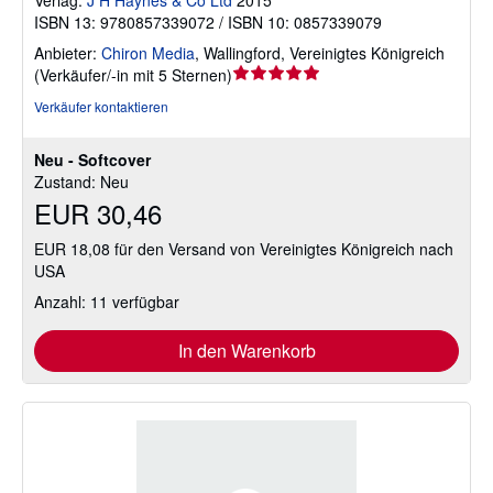
Verlag:
J H Haynes & Co Ltd
2015
ISBN 13: 9780857339072 / ISBN 10: 0857339079
Anbieter:
Chiron Media
,
Wallingford, Vereinigtes Königreich
Verkäuferbewertung
(
Verkäufer/-in mit 5 Sternen
)
5
Verkäufer kontaktieren
von
5
Neu - Softcover
Sternen
Zustand: Neu
EUR 30,46
EUR 18,08 für den Versand von Vereinigtes Königreich nach
USA
Anzahl: 11 verfügbar
In den Warenkorb