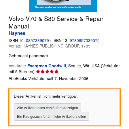
SCHLIESSEN
Volvo V70 & S80 Service & Repair
Manual
Haynes
ISBN 10:
0857339079
/
ISBN 13:
9780857339072
Verlag:
HAYNES PUBLISHING GROUP, 1785
Gebraucht
paperback
Verkäufer
Evergreen Goodwill
,
Seattle, WA, USA
(Verkäufer
Verkäuferbewertung
mit 5 Sternen)
5
AbeBooks-Verkäufer seit 7. November 2006
von
5
Sternen
Dieser Artikel ist nicht mehr verfügbar.
Alle Artikel dieses Verkäufers anzeigen
Ein Kaufgesuch für ähnliche Artikel erstellen