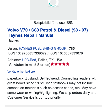
Beispielbild für diese ISBN
Volvo V70 / S80 Petrol & Diesel (98 - 07)
Haynes Repair Manual
Haynes
Verlag:
HAYNES PUBLISHING GROUP
1785
ISBN 13: 9780857339072 / ISBN 10: 0857339079
Anbieter:
HPB-Red
,
Dallas, TX, USA
Verkäuferbewertung
(
Verkäufer/-in mit 5 Sternen
)
5
Verkäufer kontaktieren
von
paperback.
Zustand: Befriedigend.
Connecting readers with
5
great books since 1972! Used textbooks may not include
Sternen
companion materials such as access codes, etc. May have
some wear or writing/highlighting. We ship orders daily and
Customer Service is our top priority!