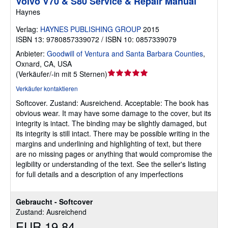
Volvo V70 & S80 Service & Repair Manual
Haynes
Verlag:
HAYNES PUBLISHING GROUP
2015
ISBN 13: 9780857339072 / ISBN 10: 0857339079
Anbieter:
Goodwill of Ventura and Santa Barbara Counties
,
Oxnard, CA, USA
Verkäuferbewertung
(
Verkäufer/-in mit 5 Sternen
)
5
Verkäufer kontaktieren
von
Softcover.
Zustand: Ausreichend.
Acceptable: The book has
5
obvious wear. It may have some damage to the cover, but its
Sternen
integrity is intact. The binding may be slightly damaged, but
its integrity is still intact. There may be possible writing in the
margins and underlining and highlighting of text, but there
are no missing pages or anything that would compromise the
legibility or understanding of the text. See the seller's listing
for full details and a description of any imperfections
Gebraucht - Softcover
Zustand: Ausreichend
EUR 19,84