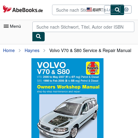
Zum Hauptinhalt
AbeBooks.de
EUR
Login
Seite
der
Einkaufseinstellungen.
Menü
Nutzerkonto
Home
Haynes
Volvo V70 & S80 Service & Repair Manual
Meine Bestellungen
Detailsuche
Sammlungen
Antiquarische Bücher
Kunst & Sammlerstücke
Verkäufer
Verkäufer werden
Hilfe