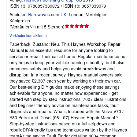
ISBN 13: 9780857339072 / ISBN 10: 0857339079
Anbieter:
Rarewaves.com UK
,
London, Vereinigtes
Königreich
Verkäuferbewertung
(
Verkäufer/-in mit 5 Sternen
)
5
Verkäufer kontaktieren
von
Paperback.
Zustand: Neu.
This Haynes Workshop Repair
5
Manual is an essential resource for anyone looking to
Sternen
service or repair their car at home. Regular maintenance not
only helps to keep your vehicle running smoothly, but it also
enhances safety and helps you avoid breakdowns and
disruption. In a recent survey, Haynes manual owners said
they saved £2,307 each year by working on their own car.
Our best-selling DIY guides make enjoying these savings
achievable for anyone, no matter how experienced - get
started with step-by-step instructions, 700+ clear illustrations
and beginner-friendly advice on maintenance tasks, fault
diagnosis and repairs. What's Included with the Volvo V70 /
S80 Petrol and Diesel (98 - 07) Haynes Repair Manual ?
Step-by-step instructions based on a full stripdown and
rebuildDIY-friendly tips and techniques written by the Haynes
teamA time saving Fault Finder detailing 400+ common