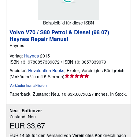
Beispielbild für diese ISBN
Volvo V70 / S80 Petrol & Diesel (98 07)
Haynes Repair Manual
Haynes
Verlag:
Haynes
2015
ISBN 13: 9780857339072 / ISBN 10: 0857339079
Anbieter:
Revaluation Books
,
Exeter, Vereinigtes Königreich
Verkäuferbewertung
(
Verkäufer/-in mit 5 Sternen
)
5
Verkäufer kontaktieren
von
Paperback.
Zustand: Neu.
10.63x0.67x8.27 inches. In Stock.
5
Sternen
Neu - Softcover
Zustand: Neu
EUR 33,67
EUR 14,59 für den Versand von Vereinigtes Königreich nach