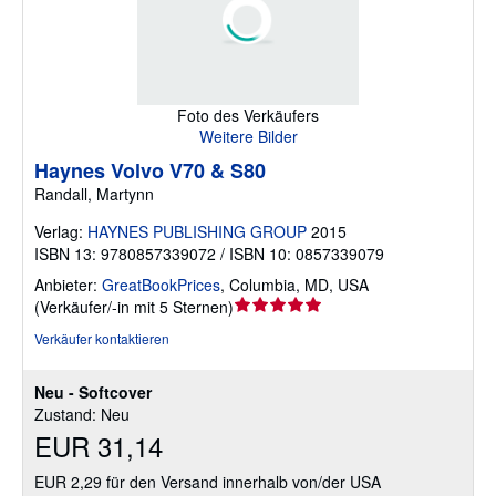
Foto des Verkäufers
Weitere Bilder
Haynes Volvo V70 & S80
Randall, Martynn
Verlag:
HAYNES PUBLISHING GROUP
2015
ISBN 13: 9780857339072 / ISBN 10: 0857339079
Anbieter:
GreatBookPrices
,
Columbia, MD, USA
Verkäuferbewertung
(
Verkäufer/-in mit 5 Sternen
)
5
Verkäufer kontaktieren
von
5
Neu - Softcover
Sternen
Zustand: Neu
EUR 31,14
EUR 2,29 für den Versand innerhalb von/der USA