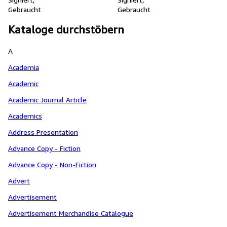
servir de suite au Magasin des
Gebraucht
Gebraucht
adolescentes. First edition.
Kataloge durchstöbern
A
Academia
Academic
Academic Journal Article
Academics
Address Presentation
Advance Copy - Fiction
Advance Copy - Non-Fiction
Advert
Advertisement
Advertisement Merchandise Catalogue