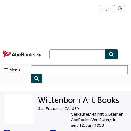
Login
Zum Hauptinhalt
AbeBooks.de
Menü
Nutzerkonto
Wittenborn Art Books
Meine Bestellungen
San Francisco, CA, USA
Logout
Verkäufer/-in mit 5 Sternen
AbeBooks-Verkäufer/-in
Detailsuche
seit 12. Juni 1998