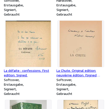
1767 First edition
fair Play, it will always prevail
Softcover
Grosz.
Hardcover
over Falsehood. First edition of
Erstausgabe
Erstausgabe
the Rampant Lions Press
Signiert
Signiert
Broadside.
Gebraucht
Gebraucht
La défaite : confessions. First
La Chute. Original edition:
edition. Signed.
neuvième édition. (Signed
Softcover
presentation copy with an
Softcover
Erstausgabe
original large format
Erstausgabe
Signiert
photograph of Albert Camus.)
Signiert
Gebraucht
Gebraucht