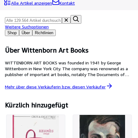
Sammlungen
Alle Artikel anzeigen
Kontakt
Antiquarische Bücher
Kunst & Sammlerstücke
Weitere Suchoptionen
Verkäufer
Shop
Über
Richtlinien
Verkäufer werden
Über Wittenborn Art Books
Hilfe
WITTENBORN ART BOOKS was founded in 1941 by George
SCHLIESSEN
Wittenborn in New York City. The company was renowned as a
publisher of important art books, notably The Documents of
Modern Art, and as the preeminent art book store in America. In
1996, Wittenborn merged with Alan Wofsy Fine Arts of San
Mehr über diese Verkäuferin bzw. diesen
Verkäufer
Francisco. Wittenborn buys, sells and exchanges art reference
books, deluxe editions, original prints & posters, autographs and
ephemera. Wittenborn also publishes and distributes works with
Kürzlich hinzugefügt
original graphics. Distributed art reference publications are
diverse and include the Harvard bibliographies of illustrated
books of the Renaissance in France and Italy; the corpus of
European Stained Glass in America; and a wide range of
catalogues raisonnés and other art reference works. Distributed