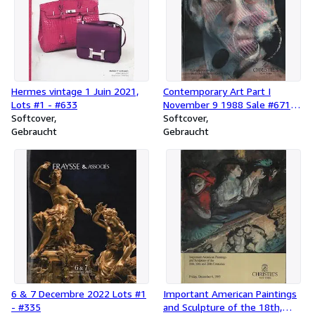
graphics include a large selection of works by Leonard Baskin,
Ben Shahn, Jack Levine and Frank Lloyd Wright among others.
Hermes vintage 1 Juin 2021,
Contemporary Art Part I
Lots #1 - #633
November 9 1988 Sale #6712
Softcover
Lots #33 - #89
Softcover
Gebraucht
Gebraucht
6 & 7 Decembre 2022 Lots #1
Important American Paintings
- #335
and Sculpture of the 18th,