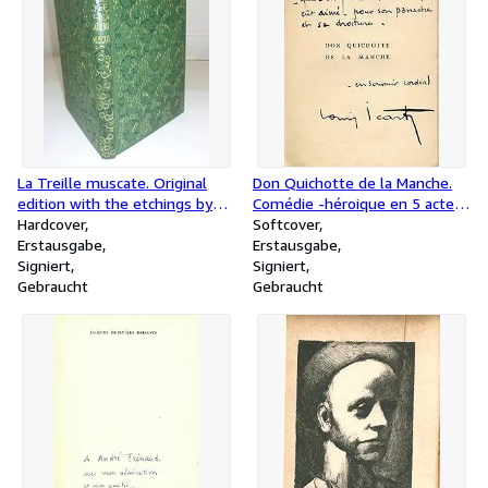
La Treille muscate. Original
Don Quichotte de la Manche.
edition with the etchings by
Comédie -héroique en 5 actes,
Dunoyer de Segonzac in a
Hardcover
en Vers de Lous Icart. First
Softcover
binding by Georges Cretté.
Erstausgabe
edition, signed.
Erstausgabe
Signiert
Signiert
Gebraucht
Gebraucht