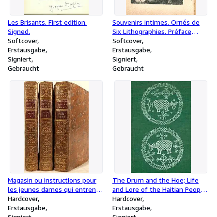
Les Brisants. First edition.
Souvenirs intimes. Ornés de
Signed.
Six Lithographies. Préface
Softcover
d'André Suarès. First edition.
Softcover
Erstausgabe
Signed.
Erstausgabe
Signiert
Signiert
Gebraucht
Gebraucht
Magasin ou instructions pour
The Drum and the Hoe; Life
les jeunes dames qui entrent
and Lore of the Haitian People.
dans le monde et se marient,
Hardcover
(Signed by Judy Stone).
Hardcover
leurs devoirs dans cet état, et
Erstausgabe
Erstausgabe
envers leurs enfants pour
Signiert
Signiert