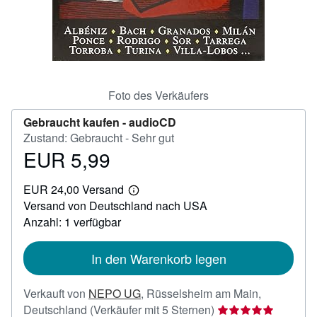
SCHLIESSEN
Foto des Verkäufers
Gebraucht kaufen -
audioCD
Zustand: Gebraucht - Sehr gut
EUR 5,99
Preis
EUR
EUR 24,00 Versand
5,99
Weitere
Versand von Deutschland nach USA
Informationen
zu
Anzahl: 1 verfügbar
Versandkosten
In den Warenkorb legen
Verkauft von
NEPO UG
,
Rüsselsheim am Main,
Verkäuferbewertun
Deutschland
(Verkäufer mit 5 Sternen)