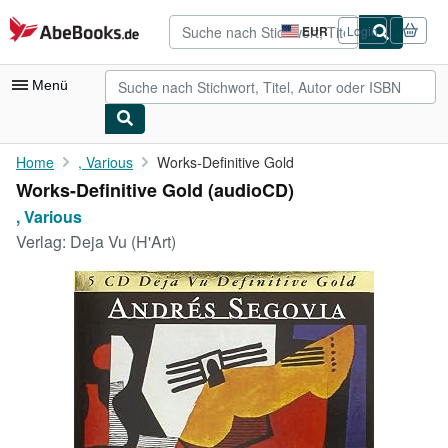
Zum Hauptinhalt
AbeBooks.de
EUR
Login
Seite
der
Einkaufseinstellungen.
Menü
Nutzerkonto
Home
, Various
Works-Definitive Gold
Works-Definitive Gold (audioCD)
Meine Bestellungen
, Various
Detailsuche
Verlag:
Deja Vu (H'Art)
Sammlungen
Antiquarische Bücher
Kunst & Sammlerstücke
Verkäufer
Verkäufer werden
Hilfe