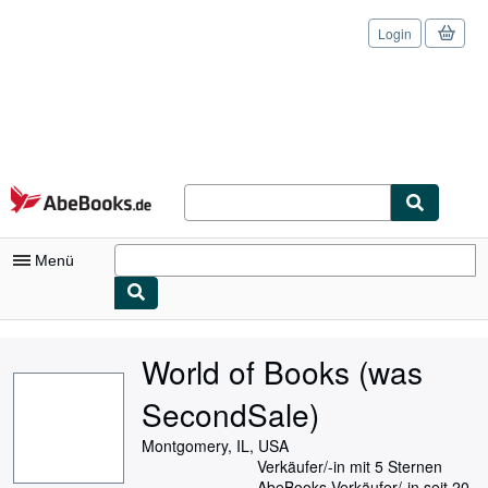
Login
Zum Hauptinhalt
AbeBooks.de
Menü
Nutzerkonto
World of Books (was
Meine Bestellungen
SecondSale)
Logout
Montgomery, IL, USA
Detailsuche
Verkäufer/-in mit 5 Sternen
AbeBooks-Verkäufer/-in seit 20.