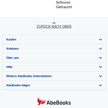
Softcover
Gebraucht
ZURÜCK NACH OBEN
Kaufen
Anbieten
Detailsuche
Über uns
Sammlungen
Verkäufer werden
Hilfe
Nutzerkonto
Partnerprogramm
Über uns / Impressum
Weitere AbeBooks Unternehmen
Meine Bestellungen
Empfehlen Sie einen Verkäufer
Presse
Hilfebereich
AbeBooks folgen
Warenkorb
Karriere
Kundenservice
AbeBooks.com
Datenschutzerklärung
AbeBooks.co.uk
Cookie-Einstellungen
AbeBooks.fr