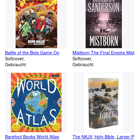
company measures its success through the positive
environmental impact it creates, the value it provides to
customers, and its ability to operate profitably while supporting its
sustainable mission
Battle of the Bots Game On
Mistborn The Final Empire Mist
Softcover
Softcover
Gebraucht
Gebraucht
Barefoot Books World Atlas
The NKJV, Holy Bible, Larger P