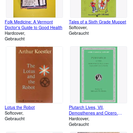
Folk Medicine: A Vermont
Tales of a Sixth Grade Muppet
Doctor's Guide to Good Health
Softcover
Hardcover
Gebraucht
Gebraucht
Lotus the Robot
Plutarch Lives, VII,
Softcover
Demosthenes and Cicero.
Gebraucht
Alexander and Caesar (Loeb
Hardcover
Classical Library) (Volume VII)
Gebraucht