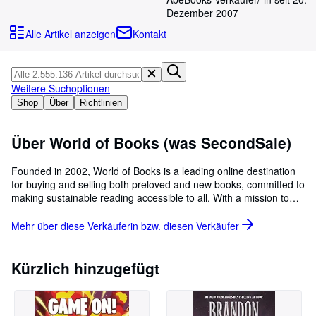
Sammlungen
Dezember 2007
Antiquarische Bücher
Alle Artikel anzeigen
Kontakt
Kunst & Sammlerstücke
Verkäufer
Weitere Suchoptionen
Verkäufer werden
Shop
Über
Richtlinien
Hilfe
Über World of Books (was SecondSale)
SCHLIESSEN
Founded in 2002, World of Books is a leading online destination
for buying and selling both preloved and new books, committed to
making sustainable reading accessible to all. With a mission to
help people read more and waste less, World of Books offers a
huge range of affordable, high-quality books  giving both new and
Mehr über diese Verkäuferin bzw. diesen
Verkäufer
preloved titles a second life. The company also operates World of
Books  Sell Your Books, an easy-to-use platform that allows
customers to trade in unwanted books for cash, helping to keep
Kürzlich hinzugefügt
books in circulation while promoting sustainability. As a Certified B
Corp, World of Books is driven by a vision to become the worlds
largest and most sustainable dedicated online bookstore. The