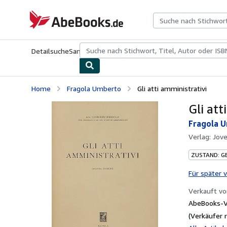
Zum Hauptinhalt
AbeBooks.de
Detailsuche
Sammlungen
Antiquarische Bücher
Kunst & Samm
Home
Fragola Umberto
Gli atti amministrativi
Gli att
Fragola 
Verlag:
Jove
ZUSTAND: G
Für später 
Verkauft v
AbeBooks-V
(Verkäufer 