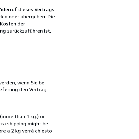
iderruf dieses Vertrags
nden oder übergeben. Die
 Kosten der
ng zurückzuführen ist,
 werden, wenn Sie bei
ieferung den Vertrag
(more than 1 kg.) or
xtra shipping might be
ore a 2 kg verrà chiesto