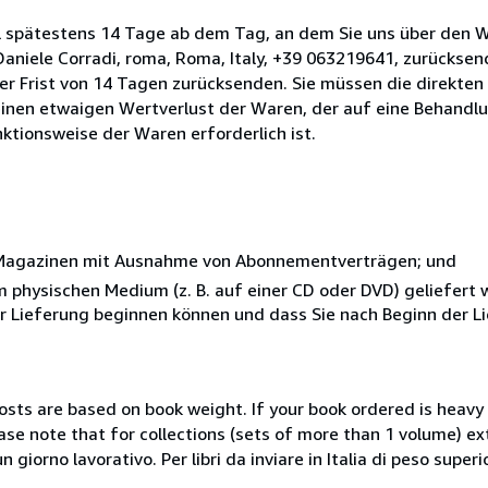
l spätestens 14 Tage ab dem Tag, an dem Sie uns über den W
i Daniele Corradi, roma, Roma, Italy, +39 063219641, zurückse
 der Frist von 14 Tagen zurücksenden. Sie müssen die direkten
inen etwaigen Wertverlust der Waren, der auf eine Behandlu
nktionsweise der Waren erforderlich ist.
r Magazinen mit Ausnahme von Abonnementverträgen; und
nem physischen Medium (z. B. auf einer CD oder DVD) geliefert
der Lieferung beginnen können und dass Sie nach Beginn der L
costs are based on book weight. If your book ordered is heavy 
ase note that for collections (sets of more than 1 volume) e
giorno lavorativo. Per libri da inviare in Italia di peso superi