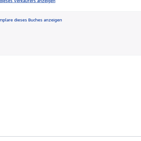
l dieses Verkäufers anzeigen
von
5
Sternen
plare dieses Buches anzeigen