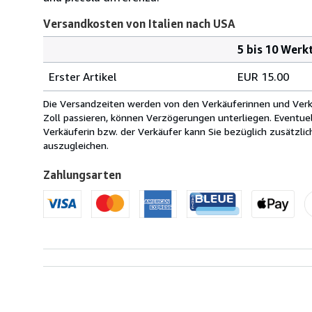
Versandkosten von Italien nach USA
5 bis 10 Werk
Bestellmenge
Versandkosten
Erster Artikel
EUR 15.00
von
Italien
Die Versandzeiten werden von den Verkäuferinnen und Verkäu
nach
Zoll passieren, können Verzögerungen unterliegen. Eventue
USA
Verkäuferin bzw. der Verkäufer kann Sie bezüglich zusätzli
auszugleichen.
Zahlungsarten