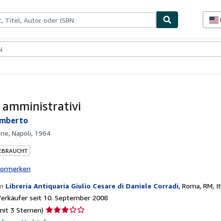
lerstücke
Verkäufer
Verkäufer werden
i amministrativi
Umberto
ne, Napoli, 1964
EBRAUCHT
vormerken
on
Libreria Antiquaria Giulio Cesare di Daniele Corradi
,
Roma, RM, It
erkäufer seit 10. September 2008
Verkäuferbewertung
mit 3 Sternen)
3