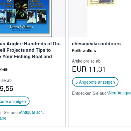
us Angler: Hundreds of Do-
chesapeake-outdoors
elf Projects and Tips to
Keith-walters
 Your Fishing Boat and
Artikelpreise ab
EUR 11,31
Keith
eise ab
5 Angebote anzeigen
9,56
Neu,
Antiqua
Entdecken Sie auch
bote anzeigen
Antiquarisch,
n Sie auch
abe