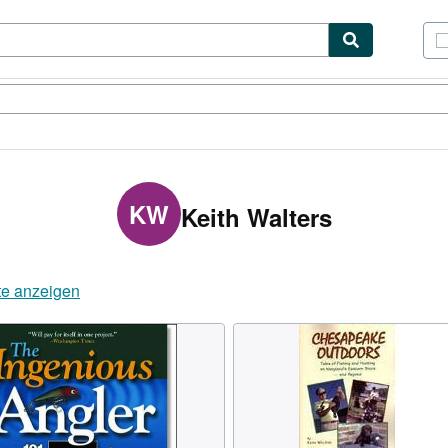
lerstücke
Verkäufer
Verkäufer werden
KW
Keith Walters
te anzeigen