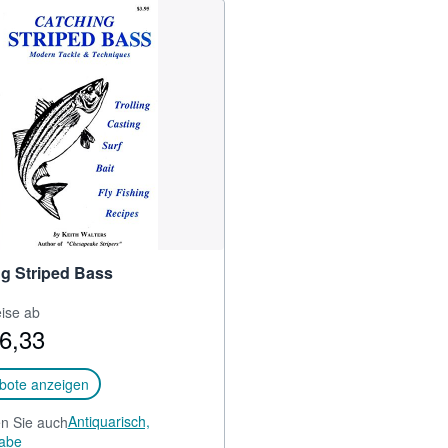
g Striped Bass
eise ab
6,33
bote anzeigen
Antiquarisch,
n Sie auch
abe