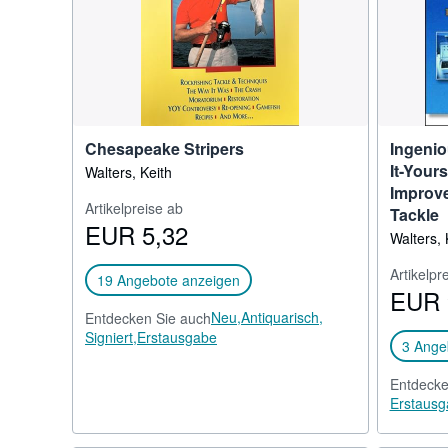
Chesapeake Stripers
Ingenio
It-Yours
Walters, Keith
Improve
Artikelpreise ab
Tackle
EUR 5,32
Walters, 
Artikelpr
19 Angebote anzeigen
EUR 
Neu,
Antiquarisch,
Entdecken Sie auch
Signiert,
Erstausgabe
3 Ange
Entdecke
Erstausg