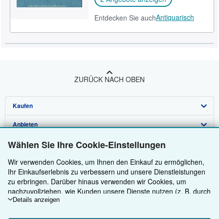
Antiquarisch
Entdecken Sie auch
ZURÜCK NACH OBEN
Kaufen
Anbieten
Detailsuche
Wählen Sie Ihre Cookie-Einstellungen
Über uns
Sammlungen
Verkäufer werden
Wir verwenden Cookies, um Ihnen den Einkauf zu ermöglichen,
Hilfe
Nutzerkonto
Partnerprogramm
Über uns / Impressum
Ihr Einkaufserlebnis zu verbessern und unsere Dienstleistungen
Weitere AbeBooks Unternehmen
Meine Bestellungen
Empfehlen Sie einen Verkäufer
Presse
Hilfebereich
zu erbringen. Darüber hinaus verwenden wir Cookies, um
nachzuvollziehen, wie Kunden unsere Dienste nutzen (z. B. durch
AbeBooks folgen
Warenkorb
Karriere
Kundenservice
AbeBooks.com
die Erfassung von Website-Besuchen), sodass wir Optimierungen
Details anzeigen
vornehmen können. Sofern Sie zustimmen, setzen wir auch
Datenschutzerklärung
AbeBooks.co.uk