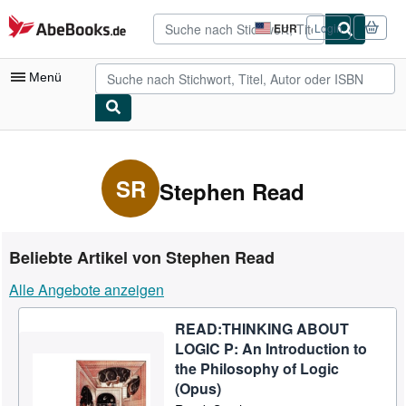
Zum Hauptinhalt
AbeBooks.de
EUR
Login
Seite
der
Einkaufseinstellungen.
Menü
Nutzerkonto
Meine Bestellungen
SR
Stephen Read
Detailsuche
Sammlungen
Beliebte Artikel von Stephen Read
Antiquarische Bücher
Alle Angebote anzeigen
Kunst & Sammlerstücke
READ:THINKING ABOUT
Verkäufer
LOGIC P: An Introduction to
Verkäufer werden
the Philosophy of Logic
(Opus)
Hilfe