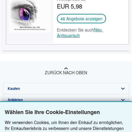
EUR 5,98
SCHLIESSEN
46 Angebote anzeigen
Neu,
Entdecken Sie auch
Antiquarisch
ZURÜCK NACH OBEN
Kaufen
Anbieten
Detailsuche
Wählen Sie Ihre Cookie-Einstellungen
Über uns
Sammlungen
Verkäufer werden
Wir verwenden Cookies, um Ihnen den Einkauf zu ermöglichen,
Hilfe
Nutzerkonto
Partnerprogramm
Über uns / Impressum
Ihr Einkaufserlebnis zu verbessern und unsere Dienstleistungen