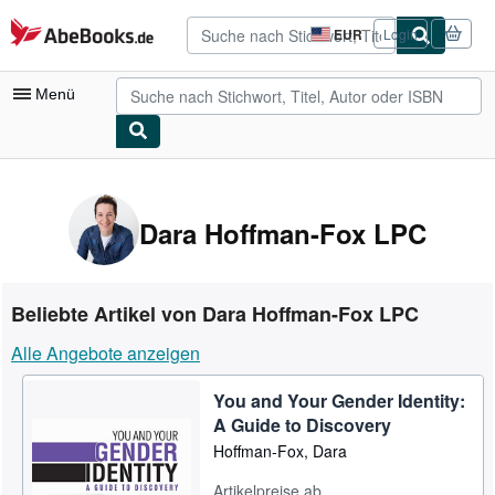
Zum Hauptinhalt
AbeBooks.de
EUR
Login
Seite
der
Einkaufseinstellungen.
Menü
Nutzerkonto
Meine Bestellungen
Dara Hoffman-Fox LPC
Detailsuche
Sammlungen
Beliebte Artikel von Dara Hoffman-Fox LPC
Antiquarische Bücher
Alle Angebote anzeigen
Kunst & Sammlerstücke
You and Your Gender Identity:
Verkäufer
A Guide to Discovery
Verkäufer werden
Hoffman-Fox, Dara
Hilfe
Artikelpreise ab