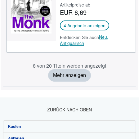
Artikelpreise ab
EUR 6,69
4 Angebote anzeigen
Neu,
Entdecken Sie auch
Antiquarisch
8 von 20 Titeln werden angezeigt
Mehr anzeigen
ZURÜCK NACH OBEN
Kaufen
Anbieten
Detailsuche