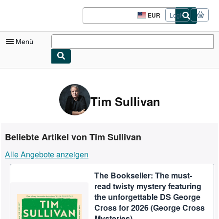
Zum Hauptinhalt
AbeBooks.de
EUR
Login
Seite
der
Einkaufseinstellungen.
Menü
Nutzerkonto
Meine Bestellungen
Tim Sullivan
Logout
Detailsuche
Beliebte Artikel von Tim Sullivan
Sammlungen
Alle Angebote anzeigen
Antiquarische Bücher
The Bookseller: The must-
Kunst & Sammlerstücke
read twisty mystery featuring
Verkäufer
the unforgettable DS George
Cross for 2026 (George Cross
Verkäufer werden
Mysteries)