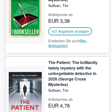
Sullivan, Tim
Hilfe
SCHLIESSEN
Artikelpreise ab
EUR 3,38
107 Angebote anzeigen
Neu,
Entdecken Sie auch
Antiquarisch
The Patient: The brilliantly
twisty mystery with the
unforgettable detective in
2026 (George Cross
Mysteries)
Sullivan, Tim
Artikelpreise ab
EUR 4,78