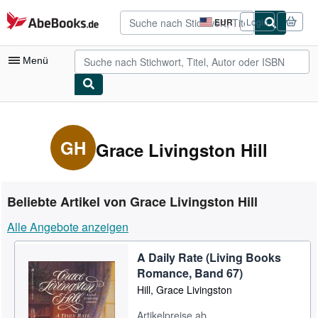
Zum Hauptinhalt
AbeBooks.de
EUR
Login
Seite
der
Einkaufseinstellungen.
Menü
Nutzerkonto
Meine Bestellungen
GH
Grace Livingston Hill
Detailsuche
Sammlungen
Beliebte Artikel von Grace Livingston Hill
Antiquarische Bücher
Alle Angebote anzeigen
Kunst & Sammlerstücke
A Daily Rate (Living Books
Verkäufer
Romance, Band 67)
Verkäufer werden
Hill, Grace Livingston
Hilfe
Artikelpreise ab