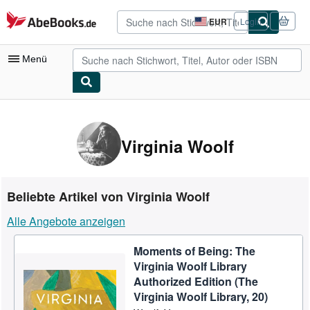
Zum Hauptinhalt
AbeBooks.de
EUR
Login
Seite
der
Einkaufseinstellungen.
Menü
Nutzerkonto
Meine Bestellungen
Virginia Woolf
Detailsuche
Sammlungen
Beliebte Artikel von Virginia Woolf
Antiquarische Bücher
Alle Angebote anzeigen
Kunst & Sammlerstücke
Moments of Being: The
Verkäufer
Virginia Woolf Library
Verkäufer werden
Authorized Edition (The
Virginia Woolf Library, 20)
Hilfe