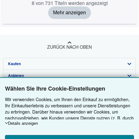
8 von 731 Titeln werden angezeigt
Mehr anzeigen
ZURÜCK NACH OBEN
Kaufen
Anbieten
Detailsuche
Wählen Sie Ihre Cookie-Einstellungen
Über uns
Sammlungen
Verkäufer werden
Wir verwenden Cookies, um Ihnen den Einkauf zu ermöglichen,
Hilfe
Nutzerkonto
Partnerprogramm
Über uns / Impressum
Ihr Einkaufserlebnis zu verbessern und unsere Dienstleistungen
Weitere AbeBooks Unternehmen
Meine Bestellungen
Empfehlen Sie einen Verkäufer
Presse
Hilfebereich
zu erbringen. Darüber hinaus verwenden wir Cookies, um
nachzuvollziehen, wie Kunden unsere Dienste nutzen (z. B. durch
AbeBooks folgen
Warenkorb
Karriere
Kundenservice
AbeBooks.com
die Erfassung von Website-Besuchen), sodass wir Optimierungen
Details anzeigen
vornehmen können. Sofern Sie zustimmen, setzen wir auch
Datenschutzerklärung
AbeBooks.co.uk
Cookies von Drittanbietern ein, um in Anzeigen relevante Inhalte