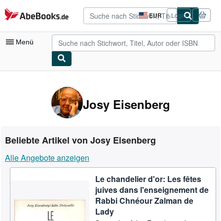
Zum Hauptinhalt
AbeBooks.de
EUR
Login
Seite
der
Einkaufseinstellungen.
Menü
Nutzerkonto
Meine Bestellungen
Josy Eisenberg
Detailsuche
Sammlungen
Beliebte Artikel von Josy Eisenberg
Antiquarische Bücher
Alle Angebote anzeigen
Kunst & Sammlerstücke
Le chandelier d'or: Les fêtes
Verkäufer
juives dans l'enseignement de
Verkäufer werden
Rabbi Chnéour Zalman de
Lady
Hilfe