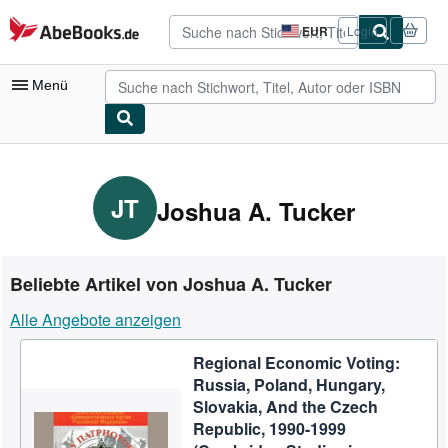
Zum Hauptinhalt
AbeBooks.de
EUR
Login
Seite
der
Einkaufseinstellungen.
Menü
Nutzerkonto
Meine Bestellungen
JT
Joshua A. Tucker
Detailsuche
Sammlungen
Beliebte Artikel von Joshua A. Tucker
Antiquarische Bücher
Alle Angebote anzeigen
Kunst & Sammlerstücke
Regional Economic Voting:
Verkäufer
Russia, Poland, Hungary,
Verkäufer werden
Slovakia, And the Czech
Republic, 1990-1999
Hilfe