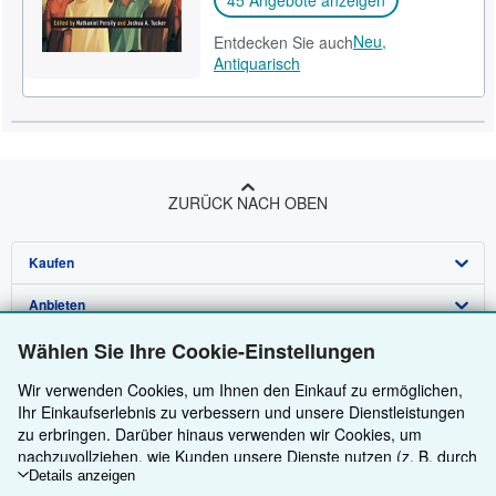
45 Angebote anzeigen
Neu,
Entdecken Sie auch
Antiquarisch
ZURÜCK NACH OBEN
Kaufen
Anbieten
Detailsuche
Wählen Sie Ihre Cookie-Einstellungen
Über uns
Sammlungen
Verkäufer werden
Wir verwenden Cookies, um Ihnen den Einkauf zu ermöglichen,
Hilfe
Nutzerkonto
Partnerprogramm
Über uns / Impressum
Ihr Einkaufserlebnis zu verbessern und unsere Dienstleistungen
Weitere AbeBooks Unternehmen
Meine Bestellungen
Empfehlen Sie einen Verkäufer
Presse
Hilfebereich
zu erbringen. Darüber hinaus verwenden wir Cookies, um
nachzuvollziehen, wie Kunden unsere Dienste nutzen (z. B. durch
AbeBooks folgen
Warenkorb
Karriere
Kundenservice
AbeBooks.com
die Erfassung von Website-Besuchen), sodass wir Optimierungen
Details anzeigen