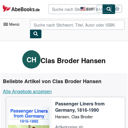
Zum Hauptinhalt
AbeBooks.de
EUR
Login
Seite
der
Einkaufseinstellungen.
Menü
Nutzerkonto
Meine Bestellungen
CH
Clas Broder Hansen
Detailsuche
Sammlungen
Beliebte Artikel von Clas Broder Hansen
Antiquarische Bücher
Alle Angebote anzeigen
Kunst & Sammlerstücke
Passenger Liners from
Verkäufer
Germany, 1816-1990
Verkäufer werden
Hansen, Clas Broder
Hilfe
Artikelpreise ab