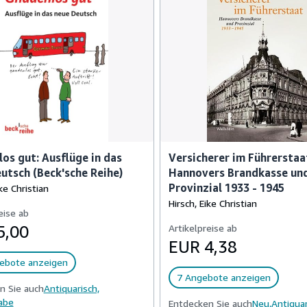
os gut: Ausflüge in das
Versicherer im Führerstaa
utsch (Beck'sche Reihe)
Hannovers Brandkasse un
Provinzial 1933 - 1945
ike Christian
Hirsch, Eike Christian
eise ab
5,00
Artikelpreise ab
EUR 4,38
ebote anzeigen
7 Angebote anzeigen
n Sie auch
Antiquarisch,
abe
Entdecken Sie auch
Neu,
Antiquar