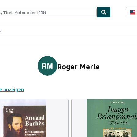
lerstücke
Verkäufer
Verkäufer werden
RM
Roger Merle
e anzeigen