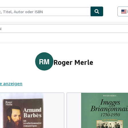
lerstücke
Verkäufer
Verkäufer werden
RM
Roger Merle
e anzeigen