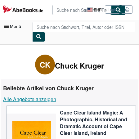
Zum Hauptinhalt
AbeBooks.de
EUR
Login
Seite
der
Einkaufseinstellungen.
Menü
Nutzerkonto
Meine Bestellungen
CK
Chuck Kruger
Detailsuche
Sammlungen
Beliebte Artikel von Chuck Kruger
Antiquarische Bücher
Alle Angebote anzeigen
Kunst & Sammlerstücke
Cape Clear Island Magic: A
Verkäufer
Photographic, Historical and
Verkäufer werden
Dramatic Account of Cape
Clear Island, Ireland
Hilfe