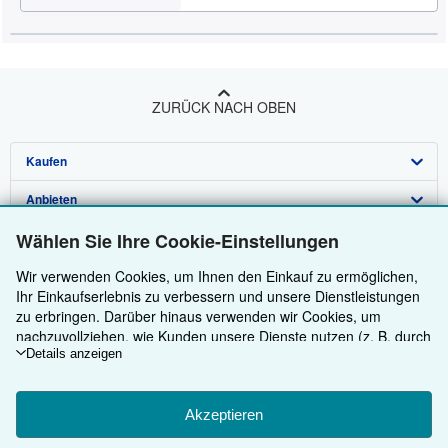
ZURÜCK NACH OBEN
Kaufen
Anbieten
Detailsuche
Wählen Sie Ihre Cookie-Einstellungen
Über uns
Sammlungen
Verkäufer werden
Wir verwenden Cookies, um Ihnen den Einkauf zu ermöglichen,
Hilfe
Nutzerkonto
Partnerprogramm
Über uns / Impressum
Ihr Einkaufserlebnis zu verbessern und unsere Dienstleistungen
Weitere AbeBooks Unternehmen
Meine Bestellungen
Empfehlen Sie einen Verkäufer
Presse
Hilfebereich
zu erbringen. Darüber hinaus verwenden wir Cookies, um
nachzuvollziehen, wie Kunden unsere Dienste nutzen (z. B. durch
AbeBooks folgen
Warenkorb
Karriere
Kundenservice
AbeBooks.com
die Erfassung von Website-Besuchen), sodass wir Optimierungen
Details anzeigen
vornehmen können. Sofern Sie zustimmen, setzen wir auch
Datenschutzerklärung
AbeBooks.co.uk
Cookies von Drittanbietern ein, um in Anzeigen relevante Inhalte
darzustellen und die Effizienz von Anzeigen zu ermitteln. Wählen
Akzeptieren
Cookie-Einstellungen
AbeBooks.fr
Sie „Ablehnen" aus, um abzulehnen, oder „Personalisieren", um