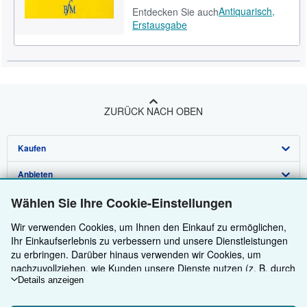
Antiquarisch,
Entdecken Sie auch
Erstausgabe
ZURÜCK NACH OBEN
Kaufen
Anbieten
Detailsuche
Wählen Sie Ihre Cookie-Einstellungen
Über uns
Sammlungen
Verkäufer werden
Wir verwenden Cookies, um Ihnen den Einkauf zu ermöglichen,
Hilfe
Nutzerkonto
Partnerprogramm
Über uns / Impressum
Ihr Einkaufserlebnis zu verbessern und unsere Dienstleistungen
Weitere AbeBooks Unternehmen
Meine Bestellungen
Empfehlen Sie einen Verkäufer
Presse
Hilfebereich
zu erbringen. Darüber hinaus verwenden wir Cookies, um
nachzuvollziehen, wie Kunden unsere Dienste nutzen (z. B. durch
AbeBooks folgen
Warenkorb
Karriere
Kundenservice
AbeBooks.com
die Erfassung von Website-Besuchen), sodass wir Optimierungen
Details anzeigen
vornehmen können. Sofern Sie zustimmen, setzen wir auch
Datenschutzerklärung
AbeBooks.co.uk