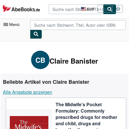
Zum Hauptinhalt
AbeBooks.de
EUR
Login
Seite
der
Einkaufseinstellungen.
Menü
Nutzerkonto
Meine Bestellungen
CB
Claire Banister
Detailsuche
Sammlungen
Beliebte Artikel von Claire Banister
Antiquarische Bücher
Alle Angebote anzeigen
Kunst & Sammlerstücke
The Midwife's Pocket
Verkäufer
Formulary: Commonly
Verkäufer werden
prescribed drugs for mother
and child, drugs and
Hilfe