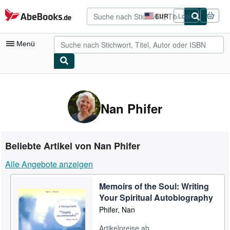
Zum Hauptinhalt
AbeBooks.de
EUR
Login
Seite
der
Einkaufseinstellungen.
Menü
Nutzerkonto
Meine Bestellungen
Nan Phifer
Detailsuche
Sammlungen
Beliebte Artikel von Nan Phifer
Antiquarische Bücher
Alle Angebote anzeigen
Kunst & Sammlerstücke
Memoirs of the Soul: Writing
Verkäufer
Your Spiritual Autobiography
Verkäufer werden
Phifer, Nan
Hilfe
Artikelpreise ab