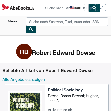
Zum Hauptinhalt
AbeBooks.de
EUR
Login
Seite
der
Einkaufseinstellungen.
Menü
Nutzerkonto
Meine Bestellungen
RD
Robert Edward Dowse
Detailsuche
Sammlungen
Beliebte Artikel von Robert Edward Dowse
Antiquarische Bücher
Alle Angebote anzeigen
Kunst & Sammlerstücke
Political Sociology
Verkäufer
Dowse, Robert Edward; Hughes,
Verkäufer werden
John A.
Hilfe
Artikelpreise ab