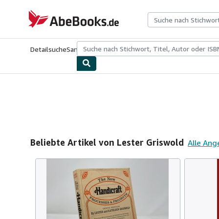
Zum Hauptinhalt
AbeBooks.de
Detailsuche
Sammlungen
Antiquarische Bücher
Kunst & Samm
Beliebte Artikel von Lester Griswold
Alle Ang