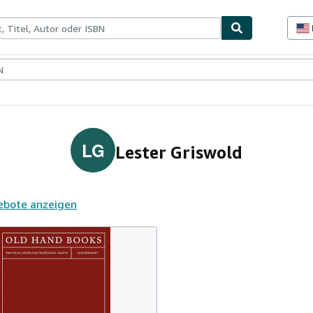
lerstücke
Verkäufer
Verkäufer werden
LG
Lester Griswold
ebote anzeigen