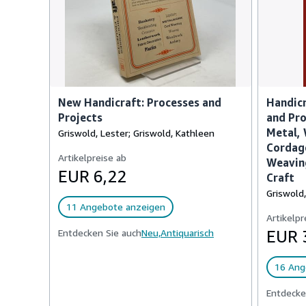
New Handicraft: Processes and
Handicr
Projects
and Pro
Metal, 
Griswold, Lester; Griswold, Kathleen
Cordage
Artikelpreise ab
Weaving
EUR 6,22
Craft
Griswold,
11 Angebote anzeigen
Artikelpr
Entdecken Sie auch
Neu,
Antiquarisch
EUR 
16 Ang
Entdecke