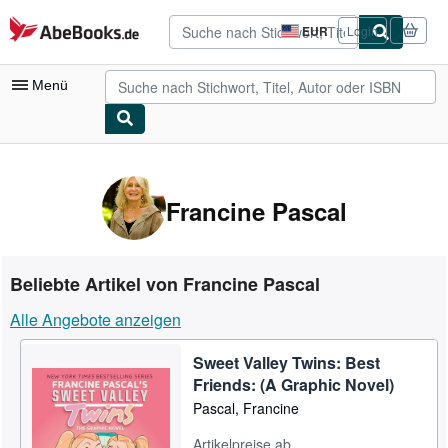
Zum Hauptinhalt
AbeBooks.de
EUR
Login
Seite
der
Einkaufseinstellungen.
Menü
Nutzerkonto
Meine Bestellungen
Francine Pascal
Detailsuche
Sammlungen
Beliebte Artikel von Francine Pascal
Antiquarische Bücher
Alle Angebote anzeigen
Kunst & Sammlerstücke
Sweet Valley Twins: Best
Verkäufer
Friends: (A Graphic Novel)
Verkäufer werden
Pascal, Francine
Hilfe
Artikelpreise ab