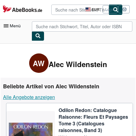
Zum Hauptinhalt
AbeBooks.de
EUR
Login
Seite
der
Einkaufseinstellungen.
Menü
Nutzerkonto
Meine Bestellungen
AW
Alec Wildenstein
Detailsuche
Sammlungen
Beliebte Artikel von Alec Wildenstein
Antiquarische Bücher
Alle Angebote anzeigen
Kunst & Sammlerstücke
Odilon Redon: Catalogue
Verkäufer
Raisonne: Fleurs Et Paysages
Verkäufer werden
Tome 3 (Catalogues
raisonnes, Band 3)
Hilfe