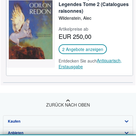
Legendes Tome 2 (Catalogues
raisonnes)
Wildenstein, Alec
Artikelpreise ab
EUR 250,00
2 Angebote anzeigen
Antiquarisch,
Entdecken Sie auch
Erstausgabe
ZURÜCK NACH OBEN
Kaufen
Anbieten
Detailsuche