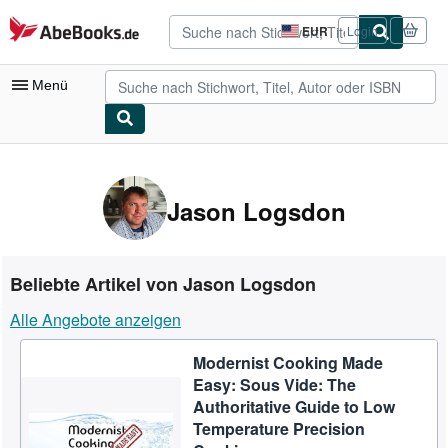
Zum Hauptinhalt
AbeBooks.de
EUR
Login
Seite
der
Einkaufseinstellungen.
Menü
Nutzerkonto
Meine Bestellungen
Jason Logsdon
Detailsuche
Sammlungen
Beliebte Artikel von Jason Logsdon
Antiquarische Bücher
Alle Angebote anzeigen
Kunst & Sammlerstücke
Modernist Cooking Made
Verkäufer
Easy: Sous Vide: The
Verkäufer werden
Authoritative Guide to Low
Temperature Precision
Hilfe