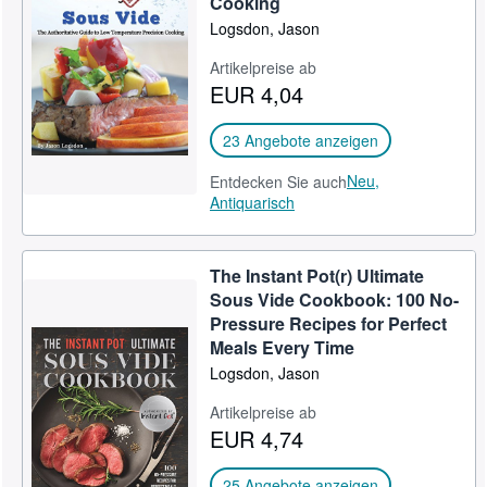
Cooking
Logsdon, Jason
SCHLIESSEN
Artikelpreise ab
EUR 4,04
23 Angebote anzeigen
Neu,
Entdecken Sie auch
Antiquarisch
The Instant Pot(r) Ultimate
Sous Vide Cookbook: 100 No-
Pressure Recipes for Perfect
Meals Every Time
Logsdon, Jason
Artikelpreise ab
EUR 4,74
25 Angebote anzeigen