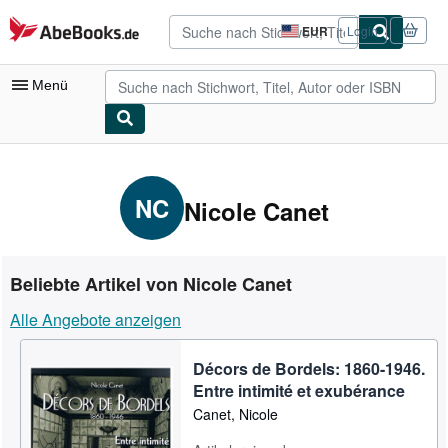
Zum Hauptinhalt
AbeBooks.de
EUR
Login
Seite
der
Einkaufseinstellungen.
Menü
Nutzerkonto
Meine Bestellungen
NC
Nicole Canet
Detailsuche
Sammlungen
Beliebte Artikel von Nicole Canet
Antiquarische Bücher
Alle Angebote anzeigen
Kunst & Sammlerstücke
Décors de Bordels: 1860-1946.
Verkäufer
Entre intimité et exubérance
Verkäufer werden
Canet, Nicole
Hilfe