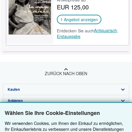
EUR 125,00
1 Angebot anzeigen
Antiquarisch,
Entdecken Sie auch
Erstausgabe
ZURÜCK NACH OBEN
Kaufen
Anbieten
Detailsuche
Wählen Sie Ihre Cookie-Einstellungen
Über uns
Sammlungen
Verkäufer werden
Wir verwenden Cookies, um Ihnen den Einkauf zu ermöglichen,
Hilfe
Nutzerkonto
Partnerprogramm
Über uns / Impressum
Ihr Einkaufserlebnis zu verbessern und unsere Dienstleistungen