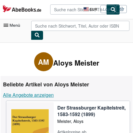
Zum Hauptinhalt
AbeBooks.de
EUR
Login
Seite
der
Einkaufseinstellungen.
Menü
Nutzerkonto
Meine Bestellungen
AM
Aloys Meister
Detailsuche
Sammlungen
Beliebte Artikel von Aloys Meister
Antiquarische Bücher
Alle Angebote anzeigen
Kunst & Sammlerstücke
Der Strassburger Kapitelstreit,
Verkäufer
1583-1592 (1899)
Verkäufer werden
Meister, Aloys
Hilfe
Artikelpreise ab