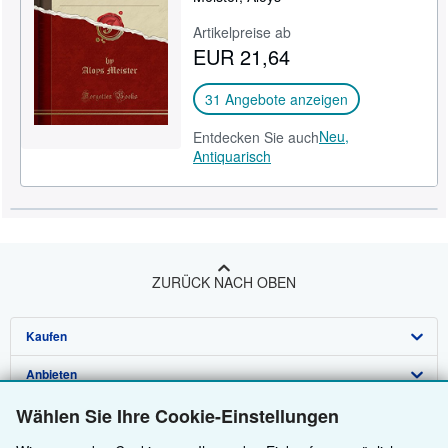
Artikelpreise ab
EUR 21,64
31 Angebote anzeigen
Neu,
Entdecken Sie auch
Antiquarisch
ZURÜCK NACH OBEN
Kaufen
Anbieten
Detailsuche
Wählen Sie Ihre Cookie-Einstellungen
Über uns
Sammlungen
Verkäufer werden