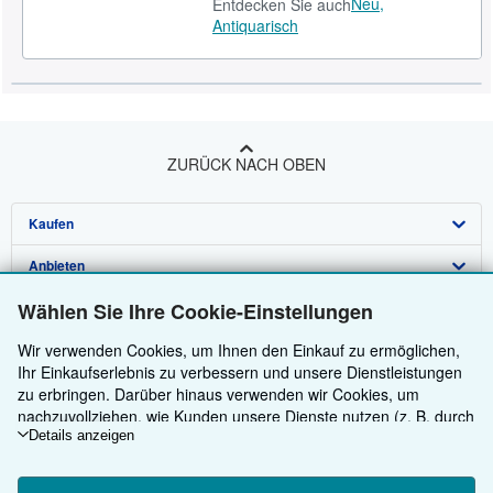
Neu,
Entdecken Sie auch
Antiquarisch
ZURÜCK NACH OBEN
Kaufen
Anbieten
Detailsuche
Wählen Sie Ihre Cookie-Einstellungen
Über uns
Sammlungen
Verkäufer werden
Wir verwenden Cookies, um Ihnen den Einkauf zu ermöglichen,
Hilfe
Nutzerkonto
Partnerprogramm
Über uns / Impressum
Ihr Einkaufserlebnis zu verbessern und unsere Dienstleistungen
Weitere AbeBooks Unternehmen
Meine Bestellungen
Empfehlen Sie einen Verkäufer
Presse
Hilfebereich
zu erbringen. Darüber hinaus verwenden wir Cookies, um
nachzuvollziehen, wie Kunden unsere Dienste nutzen (z. B. durch
AbeBooks folgen
Warenkorb
Karriere
Kundenservice
AbeBooks.com
die Erfassung von Website-Besuchen), sodass wir Optimierungen
Details anzeigen
vornehmen können. Sofern Sie zustimmen, setzen wir auch
Datenschutzerklärung
AbeBooks.co.uk
Cookies von Drittanbietern ein, um in Anzeigen relevante Inhalte