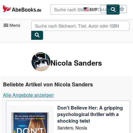
Zum Hauptinhalt
AbeBooks.de
EUR
Login
Seite
der
Einkaufseinstellungen.
Menü
Nutzerkonto
Meine Bestellungen
Nicola Sanders
Detailsuche
Sammlungen
Beliebte Artikel von Nicola Sanders
Antiquarische Bücher
Alle Angebote anzeigen
Kunst & Sammlerstücke
Don't Believe Her: A gripping
Verkäufer
psychological thriller with a
Verkäufer werden
shocking twist
Sanders, Nicola
Hilfe