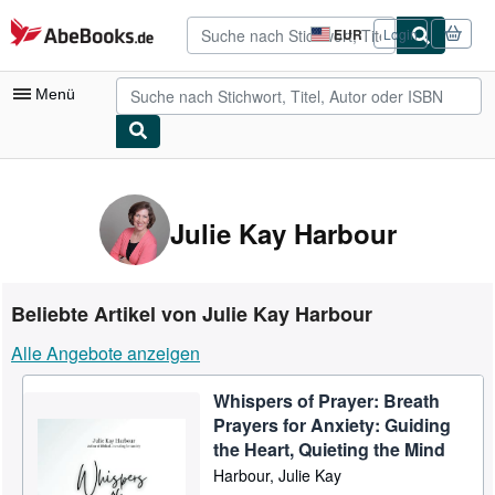
Zum Hauptinhalt
AbeBooks.de
EUR
Login
Seite
der
Einkaufseinstellungen.
Menü
Nutzerkonto
Meine Bestellungen
Julie Kay Harbour
Detailsuche
Sammlungen
Beliebte Artikel von Julie Kay Harbour
Antiquarische Bücher
Alle Angebote anzeigen
Kunst & Sammlerstücke
Whispers of Prayer: Breath
Verkäufer
Prayers for Anxiety: Guiding
Verkäufer werden
the Heart, Quieting the Mind
Harbour, Julie Kay
Hilfe