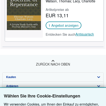
Watson, Thomas; Lacy, Charlotte
SCHLIESSEN
Artikelpreise ab
EUR 13,11
1 Angebot anzeigen
Antiquarisch
Entdecken Sie auch
ZURÜCK NACH OBEN
Kaufen
Anbieten
Detailsuche
Wählen Sie Ihre Cookie-Einstellungen
Über uns
Sammlungen
Verkäufer werden
Wir verwenden Cookies, um Ihnen den Einkauf zu ermöglichen,
Hilfe
Nutzerkonto
Partnerprogramm
Über uns / Impressum