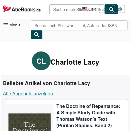
Zum Hauptinhalt
AbeBooks.de
EUR
Login
Seite
der
Einkaufseinstellungen.
Menü
Nutzerkonto
Meine Bestellungen
CL
Charlotte Lacy
Detailsuche
Sammlungen
Beliebte Artikel von Charlotte Lacy
Antiquarische Bücher
Alle Angebote anzeigen
Kunst & Sammlerstücke
The Doctrine of Repentance:
Verkäufer
A Simple Study Guide with
Verkäufer werden
Thomas Watson's Text
(Puritan Studies, Band 2)
Hilfe