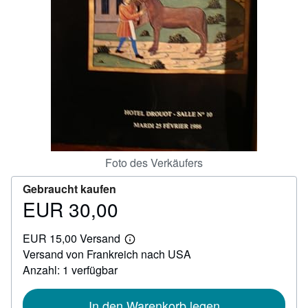
SCHLIESSEN
Foto des Verkäufers
Gebraucht kaufen
EUR 30,00
Preis
EUR
EUR 15,00 Versand
30,00
Weitere
Versand von Frankreich nach USA
Informationen
zu
Anzahl: 1 verfügbar
Versandkosten
In den Warenkorb legen