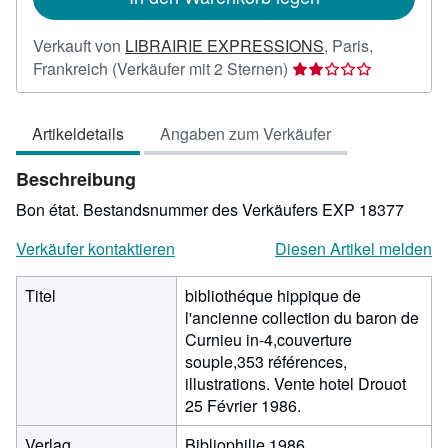
Verkauft von
LIBRAIRIE EXPRESSIONS
,
Paris,
Verkäuferbewertung
Frankreich
(Verkäufer mit 2 Sternen)
2
von
Artikeldetails
Angaben zum Verkäufer
5
Sternen
Beschreibung
Bon état.
Bestandsnummer des Verkäufers EXP 18377
Verkäufer kontaktieren
Diesen Artikel melden
Titel
bibliothéque hippique de
l'ancienne collection du baron de
Curnieu in-4,couverture
souple,353 références,
illustrations. Vente hotel Drouot
25 Février 1986.
Verlag
Bibliophilie 1986