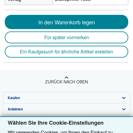
In den Warenkorb legen
Für später vormerken
Ein Kaufgesuch für ähnliche Artikel erstellen
ZURÜCK NACH OBEN
Kaufen
Anbieten
Detailsuche
Über uns
Sammlungen
Verkäufer werden
Wählen Sie Ihre Cookie-Einstellungen
Wir verwenden Cookies, um Ihnen den Einkauf zu
Hilfe
Nutzerkonto
Partnerprogramm
Über uns / Impressum