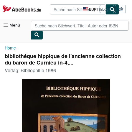
Zum Hauptinhalt
AbeBooks.de
EUR
Login
Seite
der
Einkaufseinstellungen.
Menü
Nutzerkonto
Home
bibliothéque hippique de l'ancienne collection
Meine Bestellungen
du baron de Curnieu in-4,...
Detailsuche
Verlag:
Bibliophilie 1986
Sammlungen
Antiquarische Bücher
Kunst & Sammlerstücke
Verkäufer
Verkäufer werden
Hilfe