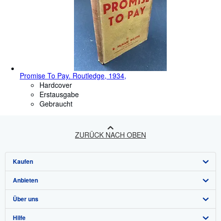
Promise To Pay. Routledge, 1934,
Hardcover
Erstausgabe
Gebraucht
ZURÜCK NACH OBEN
Kaufen
Anbieten
Detailsuche
Über uns
Sammlungen
Verkäufer werden
Hilfe
Nutzerkonto
Partnerprogramm
Über uns / Impressum