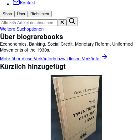
Sammlungen
Kontakt
Antiquarische Bücher
Shop
Über
Richtlinien
Kunst & Sammlerstücke
Weitere Suchoptionen
Verkäufer
Über blograrebooks
Econonomics, Banking, Social Credit, Monetary Reform, Uniformed
Verkäufer werden
Movements of the 1930s.
Hilfe
Mehr über diese Verkäuferin bzw. diesen
Verkäufer
Kürzlich hinzugefügt
SCHLIESSEN