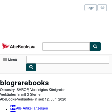
Login
Zum Hauptinhalt
AbeBooks.de
Menü
Nutzerkonto
blograrebooks
Meine Bestellungen
Oswestry, SHROP, Vereinigtes Königreich
Verkäufer/-in mit 3 Sternen
Logout
AbeBooks-Verkäufer/-in seit 12. Juni 2020
Detailsuche
Alle Artikel anzeigen